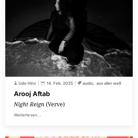
Udo Hinz
14. Feb. 2025
audio
aus aller welt
Arooj Aftab
Night Reign
(Verve)
Weiterlesen...