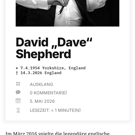
David „Dave“
Shepherd
* 7.4.1954 Yorkshire, England
† 14.3.2026 England

AUSKLANG

0 KOMMENTAR(E)

5. MAI 2026
LESEZEIT:
< 1
MINUTE(N)

Im März 2016 spielte die legendäre englische