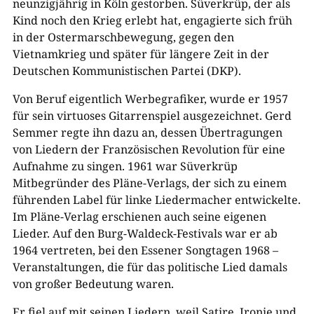
neunzigjährig in Köln gestorben. Süverkrüp, der als
Kind noch den Krieg erlebt hat, engagierte sich früh
in der Ostermarschbewegung, gegen den
Vietnamkrieg und später für längere Zeit in der
Deutschen Kommunistischen Partei (DKP).
Von Beruf eigentlich Werbegrafiker, wurde er 1957
für sein virtuoses Gitarrenspiel ausgezeichnet. Gerd
Semmer regte ihn dazu an, dessen Übertragungen
von Liedern der Französischen Revolution für eine
Aufnahme zu singen. 1961 war Süverkrüp
Mitbegründer des Pläne-Verlags, der sich zu einem
führenden Label für linke Liedermacher entwickelte.
Im Pläne-Verlag erschienen auch seine eigenen
Lieder. Auf den Burg-Waldeck-Festivals war er ab
1964 vertreten, bei den Essener Songtagen 1968 –
Veranstaltungen, die für das politische Lied damals
von großer Bedeutung waren.
Er fiel auf mit seinen Liedern, weil Satire, Ironie und