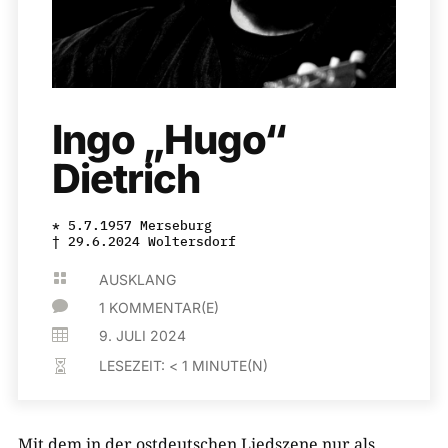
Ingo „Hugo“
Dietrich
* 5.7.1957 Merseburg
† 29.6.2024 Woltersdorf

AUSKLANG

1 KOMMENTAR(E)

9. JULI 2024
LESEZEIT:
< 1
MINUTE(N)

Mit dem in der ostdeutschen Liedszene nur als