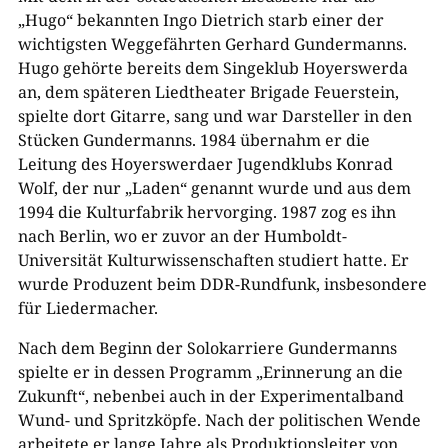
„Hugo“ bekannten Ingo Dietrich starb einer der
wichtigsten Weggefährten Gerhard Gundermanns.
Hugo gehörte bereits dem Singeklub Hoyerswerda
an, dem späteren Liedtheater Brigade Feuerstein,
spielte dort Gitarre, sang und war Darsteller in den
Stücken Gundermanns. 1984 übernahm er die
Leitung des Hoyerswerdaer Jugendklubs Konrad
Wolf, der nur „Laden“ genannt wurde und aus dem
1994 die Kulturfabrik hervorging. 1987 zog es ihn
nach Berlin, wo er zuvor an der Humboldt-
Universität Kulturwissenschaften studiert hatte. Er
wurde Produzent beim DDR-Rundfunk, insbesondere
für Liedermacher.
Nach dem Beginn der Solokarriere Gundermanns
spielte er in dessen Programm „Erinnerung an die
Zukunft“, nebenbei auch in der Experimentalband
Wund- und Spritzköpfe. Nach der politischen Wende
arbeitete er lange Jahre als Produktionsleiter von