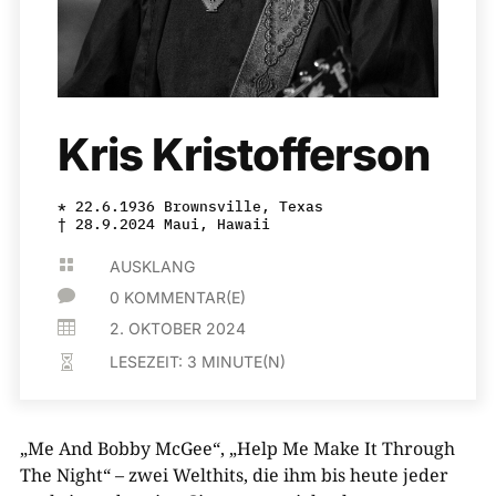
Kris Kristofferson
* 22.6.1936 Brownsville, Texas
† 28.9.2024 Maui, Hawaii

AUSKLANG

0 KOMMENTAR(E)

2. OKTOBER 2024
LESEZEIT:
3
MINUTE(N)

„Me And Bobby McGee“, „Help Me Make It Through
The Night“ – zwei Welthits, die ihm bis heute jeder