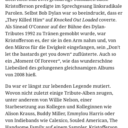
Kristofferson predigte im Sprechgesang linksradikale
Parolen. Selbst Bob Dylan war so beeindruckt, dass er
„They Killed Him“ auf
Knocked Out Loaded
coverte.
Als Sinead O’Connor auf der Bühne des Dylan-
Tributes 1992 zu Tränen gemobbt wurde, war
Kristofferson es, der sie in den Arm nahm und, von
den Mikros für die Ewigkeit eingefangen, sein „Don’t
let the bastards get you down“ zuflüsterte. Auch so
ein „Moment Of Forever“, wie das wunderschöne
Liebeslied des gelungenen gleichnamigen Albums
von 2008 hieß.
Da war er längst zur lebenden Legende mutiert.
Wovon nicht zuletzt einige Tribute-Alben zeugen,
unter anderem von Willie Nelson, einer
Starbesetzung aus Kollegen und Kolleginnen wie
Alison Krauss, Buddy Miller, Emmylou Harris oder
von Indiebands wie Calexico, Souled American, The
Handsome Family auf einem Sampler. Kristofferson