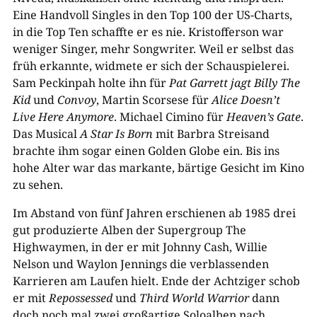
Eine Handvoll Singles in den Top 100 der US-Charts,
in die Top Ten schaffte er es nie. Kristofferson war
weniger Singer, mehr Songwriter. Weil er selbst das
früh erkannte, widmete er sich der Schauspielerei.
Sam Peckinpah holte ihn für
Pat Garrett jagt Billy The
Kid
und
Convoy
, Martin Scorsese für
Alice Doesn’t
Live Here Anymore
. Michael Cimino für
Heaven’s Gate
.
Das Musical
A Star Is Born
mit Barbra Streisand
brachte ihm sogar einen Golden Globe ein. Bis ins
hohe Alter war das markante, bärtige Gesicht im Kino
zu sehen.
Im Abstand von fünf Jahren erschienen ab 1985 drei
gut produzierte Alben der Supergroup The
Highwaymen, in der er mit Johnny Cash, Willie
Nelson und Waylon Jennings die verblassenden
Karrieren am Laufen hielt. Ende der Achtziger schob
er mit
Repossessed
und
Third World Warrior
dann
doch noch mal zwei großartige Soloalben nach.