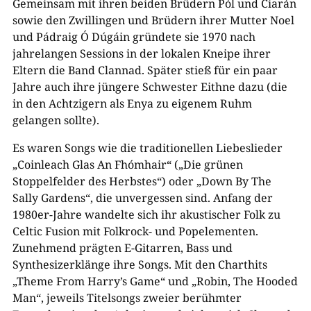
Gemeinsam mit ihren beiden Brüdern Pól und Ciarán
sowie den Zwillingen und Brüdern ihrer Mutter Noel
und Pádraig Ó Dúgáin gründete sie 1970 nach
jahrelangen Sessions in der lokalen Kneipe ihrer
Eltern die Band Clannad. Später stieß für ein paar
Jahre auch ihre jüngere Schwester Eithne dazu (die
in den Achtzigern als Enya zu eigenem Ruhm
gelangen sollte).
Es waren Songs wie die traditionellen Liebeslieder
„Coinleach Glas An Fhómhair“ („Die grünen
Stoppelfelder des Herbstes“) oder „Down By The
Sally Gardens“, die unvergessen sind. Anfang der
1980er-Jahre wandelte sich ihr akustischer Folk zu
Celtic Fusion mit Folkrock- und Popelementen.
Zunehmend prägten E-Gitarren, Bass und
Synthesizerklänge ihre Songs. Mit den Charthits
„Theme From Harry’s Game“ und „Robin, The Hooded
Man“, jeweils Titelsongs zweier berühmter