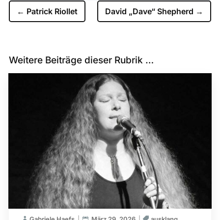
←
Patrick Riollet
David „Dave“ Shepherd
→
Weitere Beiträge dieser Rubrik …
Gabriele Haefs
März 29, 2026
ausklang