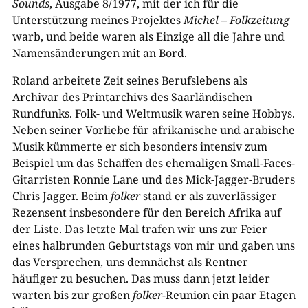
Sounds
, Ausgabe 8/1977, mit der ich für die
Unterstützung meines Projektes
Michel – Folkzeitung
warb, und beide waren als Einzige all die Jahre und
Namensänderungen mit an Bord.
Roland arbeitete Zeit seines Berufslebens als
Archivar des Printarchivs des Saarländischen
Rundfunks. Folk- und Weltmusik waren seine Hobbys.
Neben seiner Vorliebe für afrikanische und arabische
Musik kümmerte er sich besonders intensiv zum
Beispiel um das Schaffen des ehemaligen Small-Faces-
Gitarristen Ronnie Lane und des Mick-Jagger-Bruders
Chris Jagger. Beim
folker
stand er als zuverlässiger
Rezensent insbesondere für den Bereich Afrika auf
der Liste. Das letzte Mal trafen wir uns zur Feier
eines halbrunden Geburtstags von mir und gaben uns
das Versprechen, uns demnächst als Rentner
häufiger zu besuchen. Das muss dann jetzt leider
warten bis zur großen
folker
-Reunion ein paar Etagen