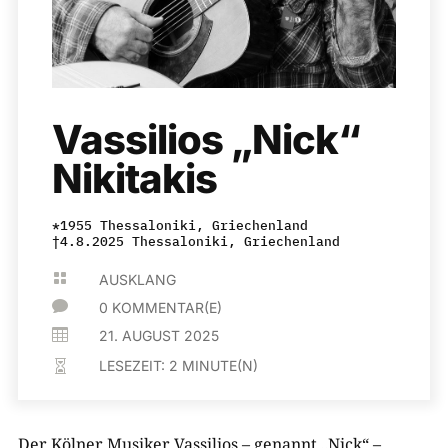
Vassilios „Nick“
Nikitakis
*1955 Thessaloniki, Griechenland
†4.8.2025 Thessaloniki, Griechenland

AUSKLANG

0 KOMMENTAR(E)

21. AUGUST 2025
LESEZEIT:
2
MINUTE(N)

Der Kölner Musiker Vassilios – genannt „Nick“ –