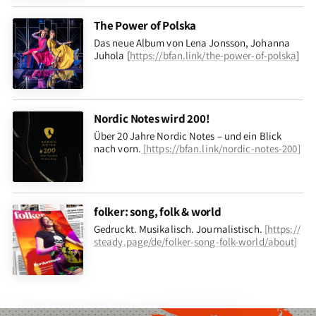
The Power of Polska
Das neue Album von Lena Jonsson, Johanna
Juhola [
https://bfan.link/the-power-of-polska
]
Nordic Notes wird 200!
Über 20 Jahre Nordic Notes – und ein Blick
nach vorn
.
[
https://bfan.link/nordic-notes-200
]
folker: song, folk & world
Gedruckt. Musikalisch. Journalistisch.
[
https://
steady.page/de/folker-song-folk-world/about
]