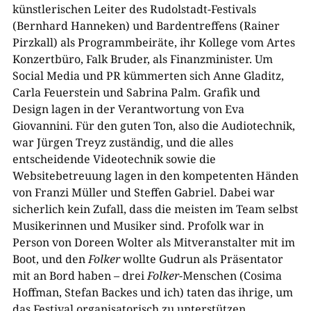
künstlerischen Leiter des Rudolstadt-Festivals
(Bernhard Hanneken) und Bardentreffens (Rainer
Pirzkall) als Programmbeiräte, ihr Kollege vom Artes
Konzertbüro, Falk Bruder, als Finanzminister. Um
Social Media und PR kümmerten sich Anne Gladitz,
Carla Feuerstein und Sabrina Palm. Grafik und
Design lagen in der Verantwortung von Eva
Giovannini. Für den guten Ton, also die Audiotechnik,
war Jürgen Treyz zuständig, und die alles
entscheidende Videotechnik sowie die
Websitebetreuung lagen in den kompetenten Händen
von Franzi Müller und Steffen Gabriel. Dabei war
sicherlich kein Zufall, dass die meisten im Team selbst
Musikerinnen und Musiker sind. Profolk war in
Person von Doreen Wolter als Mitveranstalter mit im
Boot, und den
Folker
wollte Gudrun als Präsentator
mit an Bord haben – drei
Folker
-Menschen (Cosima
Hoffman, Stefan Backes und ich) taten das ihrige, um
das Festival organisatorisch zu unterstützen.