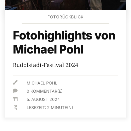
FOTORÜCKBLICK
Fotohighlights von
Michael Pohl
Rudolstadt-Festival 2024

MICHAEL POHL

0 KOMMENTAR(E)

5. AUGUST 2024
LESEZEIT:
2
MINUTE(N)
