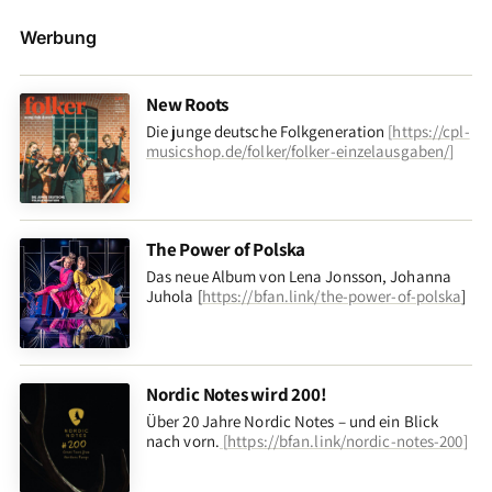
Werbung
New Roots
Die junge deutsche Folkgeneration
[
https://cpl-
musicshop.de/folker/folker-einzelausgaben/
]
The Power of Polska
Das neue Album von Lena Jonsson, Johanna
Juhola [
https://bfan.link/the-power-of-polska
]
Nordic Notes wird 200!
Über 20 Jahre Nordic Notes – und ein Blick
nach vorn
.
[
https://bfan.link/nordic-notes-200
]