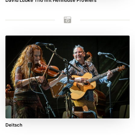
David Lübke Trio mit Henhouse Prowlers

Deitsch