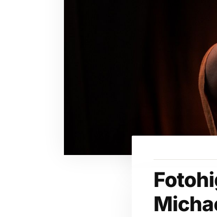
Fotohi
Michae