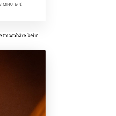
3
MINUTE(N)
e Atmosphäre beim