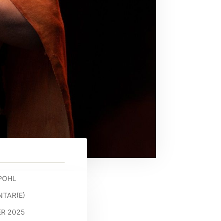
POHL
TAR(E)
ER 2025