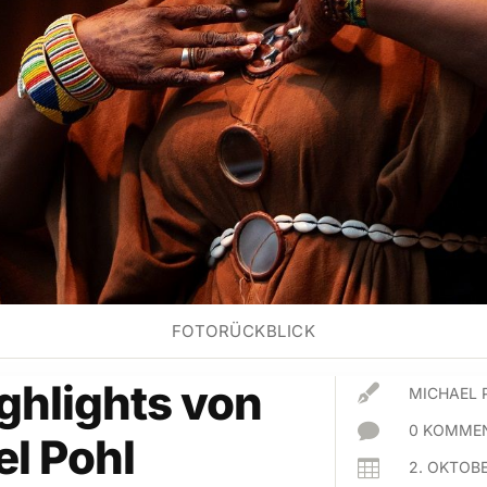
FOTORÜCKBLICK
ghlights von

MICHAEL 

0 KOMMEN
l Pohl

2. OKTOB