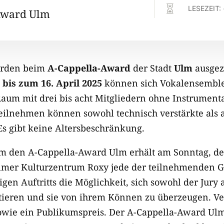

LESEZEIT:
Award Ulm
erden beim
A-Cappella-Award
der Stadt
Ulm
ausgez
h
bis zum 16. April 2025
können sich Vokalensembl
aum mit drei bis acht Mitgliedern ohne Instrument
eilnehmen können sowohl technisch verstärkte als a
s gibt keine Altersbeschränkung.
 den A-Cappella-Award Ulm erhält am Sonntag, de
mer Kulturzentrum Roxy jede der teilnehmenden
en Auftritts die Möglichkeit, sich sowohl der Jury
tieren und sie von ihrem Können zu überzeugen. V
 sowie ein Publikumspreis. Der A-Cappella-Award Ulm