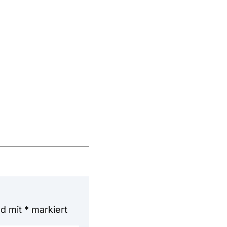
nd mit
*
markiert