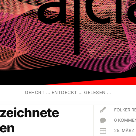
GEHÖRT … ENTDECKT … GELESEN ...
zeichnete

FOLKER R

0 KOMMEN
en

25. MÄRZ