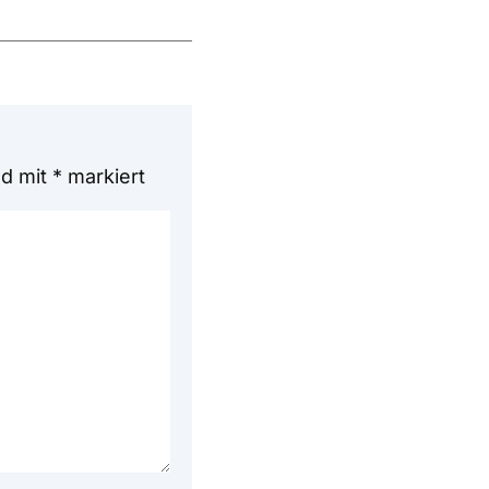
nd mit
*
markiert