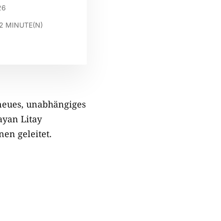
26
2
MINUTE(N)
 neues, unabhängiges
ayan Litay
en geleitet.