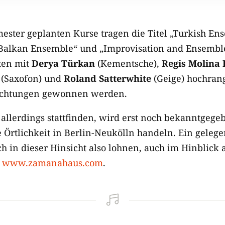
mester geplanten Kurse tragen die Titel „Turkish En
Balkan Ensemble“ und „Improvisation and Ensemble 
ten mit
Derya Türkan
(Kementsche),
Regis Molina
(Saxofon) und
Roland Satterwhite
(Geige) hochrang
richtungen gewonnen werden.
allerdings stattfinden, wird erst noch bekanntgegeb
 Örtlichkeit in Berlin-Neukölln handeln. Ein gelegen
h in dieser Hinsicht also lohnen, auch im Hinblick 
:
www.zamanahaus.com
.
