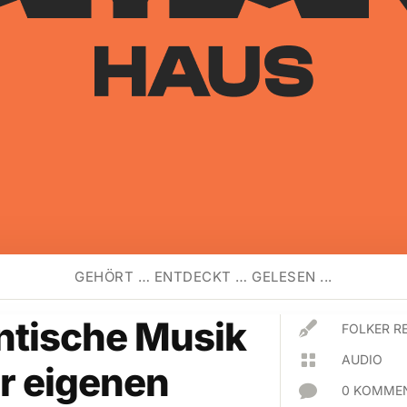
GEHÖRT … ENTDECKT … GELESEN ...
ntische Musik

FOLKER R

AUDIO
r eigenen

0 KOMMEN