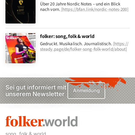
Über 20 Jahre Nordic Notes – und ein Blick
nach vorn
.
[
https://bfan.link/nordic-notes-200
]
folker: song, folk & world
Gedruckt. Musikalisch. Journalistisch.
[
https://
steady.page/de/folker-song-folk-world/about
]
00:00
Sei gut informiert mit
Anmeldung
unserem Newsletter
song, folk & world