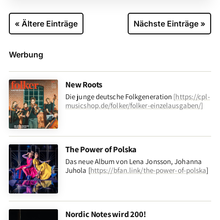
« Ältere Einträge
Nächste Einträge »
Werbung
New Roots
Die junge deutsche Folkgeneration
[
https://cpl-
musicshop.de/folker/folker-einzelausgaben/
]
The Power of Polska
Das neue Album von Lena Jonsson, Johanna
Juhola [
https://bfan.link/the-power-of-polska
]
Nordic Notes wird 200!