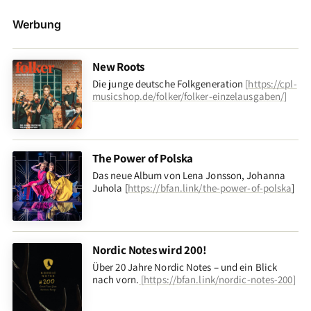
Werbung
New Roots
Die junge deutsche Folkgeneration
[
https://cpl-
musicshop.de/folker/folker-einzelausgaben/
]
The Power of Polska
Das neue Album von Lena Jonsson, Johanna
Juhola [
https://bfan.link/the-power-of-polska
]
Nordic Notes wird 200!
Über 20 Jahre Nordic Notes – und ein Blick
nach vorn
.
[
https://bfan.link/nordic-notes-200
]