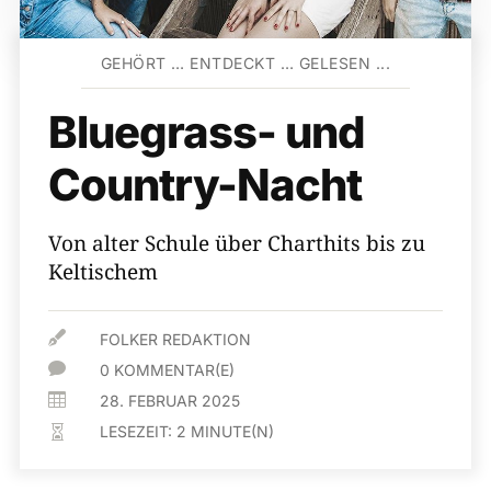
GEHÖRT … ENTDECKT … GELESEN ...
Bluegrass- und
Country-Nacht
Von alter Schule über Charthits bis zu
Keltischem

FOLKER REDAKTION

0 KOMMENTAR(E)

28. FEBRUAR 2025
LESEZEIT:
2
MINUTE(N)
