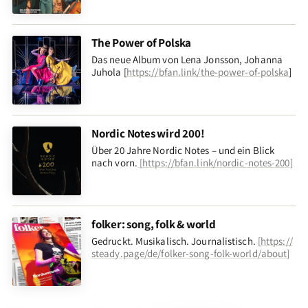
The Power of Polska
Das neue Album von Lena Jonsson, Johanna
Juhola [
https://bfan.link/the-power-of-polska
]
Nordic Notes wird 200!
Über 20 Jahre Nordic Notes – und ein Blick
nach vorn
.
[
https://bfan.link/nordic-notes-200
]
folker: song, folk & world
Gedruckt. Musikalisch. Journalistisch.
[
https://
steady.page/de/folker-song-folk-world/about
]