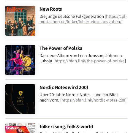
New Roots
Die junge deutsche Folkgeneration
[
https://cpl-
musicshop.de/folker/folker-einzelausgaben/
]
The Power of Polska
Das neue Album von Lena Jonsson, Johanna
Juhola [
https://bfan.link/the-power-of-polska
]
Nordic Notes wird 200!
Über 20 Jahre Nordic Notes – und ein Blick
nach vorn
.
[
https://bfan.link/nordic-notes-200
]
folker: song, folk & world