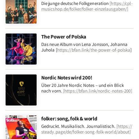
Die junge deutsche Folkgeneration
[
https://cpl-
musicshop.de/folker/folker-einzelausgaben/
]
The Power of Polska
Das neue Album von Lena Jonsson, Johanna
Juhola [
https://bfan.link/the-power-of-polska
]
Nordic Notes wird 200!
Über 20 Jahre Nordic Notes – und ein Blick
nach vorn
.
[
https://bfan.link/nordic-notes-200
]
folker: song, folk & world
Gedruckt. Musikalisch. Journalistisch.
[
https://
steady.page/de/folker-song-folk-world/about
]