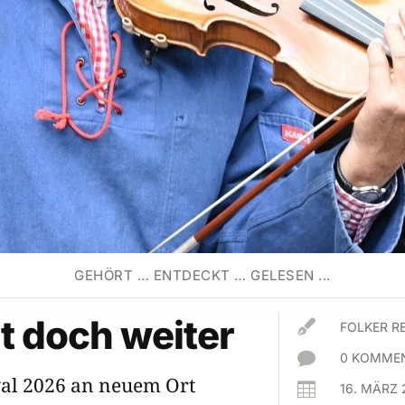
GEHÖRT … ENTDECKT … GELESEN ...
t doch weiter

FOLKER R

0 KOMMEN
val 2026 an neuem Ort

16. MÄRZ 