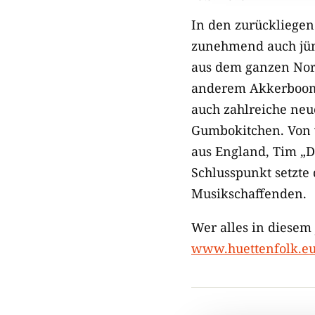
In den zurückliege
zunehmend auch jün
aus dem ganzen Nord
anderem Akkerboom S
auch zahlreiche neu
Gumbokitchen. Von w
aus England, Tim „D
Schlusspunkt setzte 
Musikschaffenden.
Wer alles in diesem 
www.huettenfolk.eu