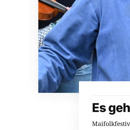
Es geh
Maifolkfesti