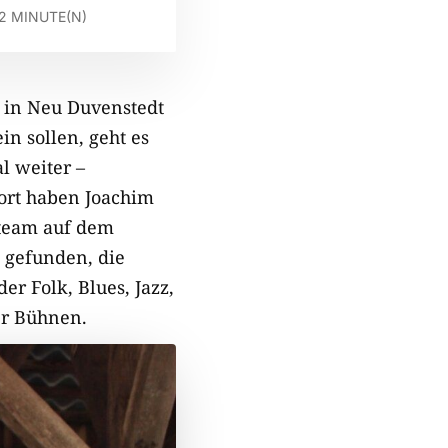
2
MINUTE(N)
 in Neu Duvenstedt
in sollen, geht es
l weiter –
ort haben Joachim
ateam auf dem
 gefunden, die
der Folk, Blues, Jazz,
er Bühnen.