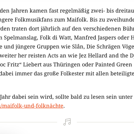
nden Jahren kamen fast regelmäßig zwei- bis dreit
gere Folkmusikfans zum Maifolk. Bis zu zweihunde
en traten dort jährlich auf den verschiedenen Büh
pelmanslag, Folk di Watt, Manfred Jaspers oder H
e und jüngere Gruppen wie Slån, Die Schrägen Vöge
eiter her reisten Acts an wie Jez Hellard and the D
oc Fritz“ Liebert aus Thüringen oder Painted Gree
dabei immer das große Folkester mit allen beteiligt
Jahr dabei sein wird, sollte bald zu lesen sein unter
/maifolk-und-folknächte
.
