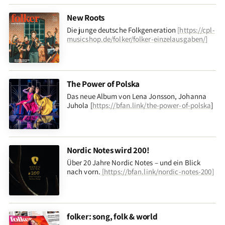
New Roots
Die junge deutsche Folkgeneration
[
https://cpl-
musicshop.de/folker/folker-einzelausgaben/
]
The Power of Polska
Das neue Album von Lena Jonsson, Johanna
Juhola [
https://bfan.link/the-power-of-polska
]
Nordic Notes wird 200!
Über 20 Jahre Nordic Notes – und ein Blick
nach vorn
.
[
https://bfan.link/nordic-notes-200
]
folker: song, folk & world