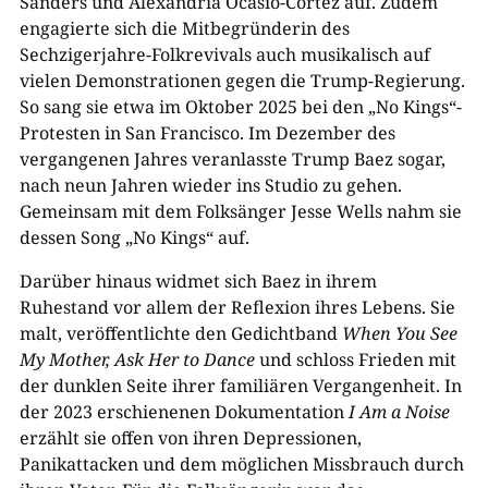
Sanders und Alexandria Ocasio-Cortez auf. Zudem
engagierte sich die Mitbegründerin des
Sechzigerjahre-Folkrevivals auch musikalisch auf
vielen Demonstrationen gegen die Trump-Regierung.
So sang sie etwa im Oktober 2025 bei den „No Kings“-
Protesten in San Francisco. Im Dezember des
vergangenen Jahres veranlasste Trump Baez sogar,
nach neun Jahren wieder ins Studio zu gehen.
Gemeinsam mit dem Folksänger Jesse Wells nahm sie
dessen Song „No Kings“ auf.
Darüber hinaus widmet sich Baez in ihrem
Ruhestand vor allem der Reflexion ihres Lebens. Sie
malt, veröffentlichte den Gedichtband
When You See
My Mother, Ask Her to Dance
und schloss Frieden mit
der dunklen Seite ihrer familiären Vergangenheit. In
der 2023 erschienenen Dokumentation
I Am a Noise
erzählt sie offen von ihren Depressionen,
Panikattacken und dem möglichen Missbrauch durch