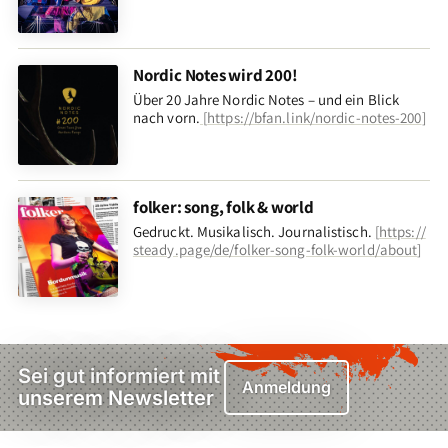
Nordic Notes wird 200!
Über 20 Jahre Nordic Notes – und ein Blick
nach vorn
.
[
https://bfan.link/nordic-notes-200
]
folker: song, folk & world
Gedruckt. Musikalisch. Journalistisch.
[
https://
steady.page/de/folker-song-folk-world/about
]
Sei gut informiert mit
Anmeldung
unserem Newsletter