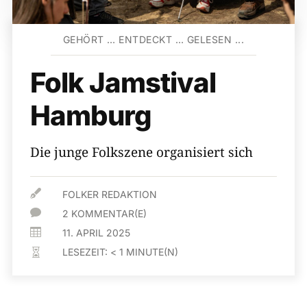
GEHÖRT … ENTDECKT … GELESEN ...
Folk Jamstival
Hamburg
Die junge Folkszene organisiert sich

FOLKER REDAKTION

2 KOMMENTAR(E)

11. APRIL 2025
LESEZEIT:
< 1
MINUTE(N)
