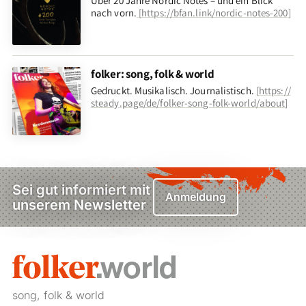
Über 20 Jahre Nordic Notes – und ein Blick
nach vorn
.
[
https://bfan.link/nordic-notes-200
]
folker: song, folk & world
Gedruckt. Musikalisch. Journalistisch.
[
https://
steady.page/de/folker-song-folk-world/about
]
Sei gut informiert mit
Anmeldung
unserem Newsletter
song, folk & world