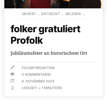
GEHÖRT … ENTDECKT … GELESEN ...
folker gratuliert
Profolk
Jubiläumsfeier an historischem Ort

FOLKER REDAKTION

0 KOMMENTAR(E)

6. NOVEMBER 2024
LESEZEIT:
< 1
MINUTE(N)
