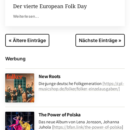
Der vierte European Folk Day
Weiterlesen...
« Ältere Einträge
Nächste Einträge »
Werbung
New Roots
Die junge deutsche Folkgeneration
[
https://cpl-
musicshop.de/folker/folker-einzelausgaben/
]
The Power of Polska
Das neue Album von Lena Jonsson, Johanna
Juhola [
https://bfan.link/the-power-of-polska
]