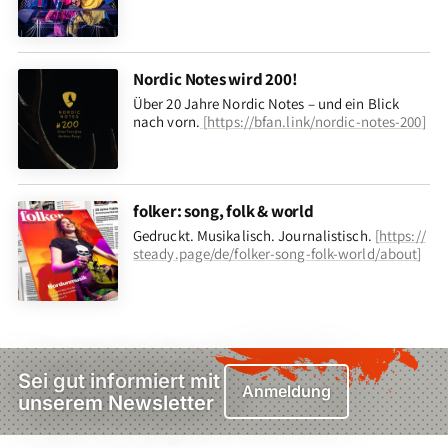
Nordic Notes wird 200!
Über 20 Jahre Nordic Notes – und ein Blick
nach vorn
.
[
https://bfan.link/nordic-notes-200
]
folker: song, folk & world
Gedruckt. Musikalisch. Journalistisch.
[
https://
steady.page/de/folker-song-folk-world/about
]
Sei gut informiert mit
Anmeldung
unserem Newsletter