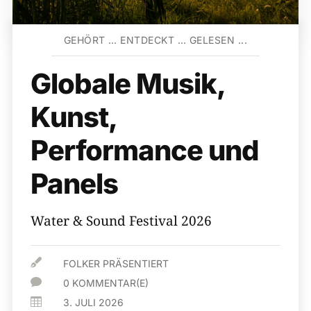
GEHÖRT … ENTDECKT … GELESEN ...
Globale Musik,
Kunst,
Performance und
Panels
Water & Sound Festival 2026

FOLKER PRÄSENTIERT

0 KOMMENTAR(E)

3. JULI 2026