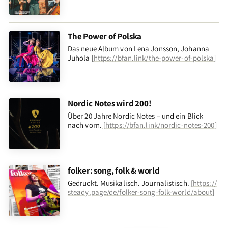
The Power of Polska
Das neue Album von Lena Jonsson, Johanna
Juhola [
https://bfan.link/the-power-of-polska
]
Nordic Notes wird 200!
Über 20 Jahre Nordic Notes – und ein Blick
nach vorn
.
[
https://bfan.link/nordic-notes-200
]
folker: song, folk & world
Gedruckt. Musikalisch. Journalistisch.
[
https://
steady.page/de/folker-song-folk-world/about
]