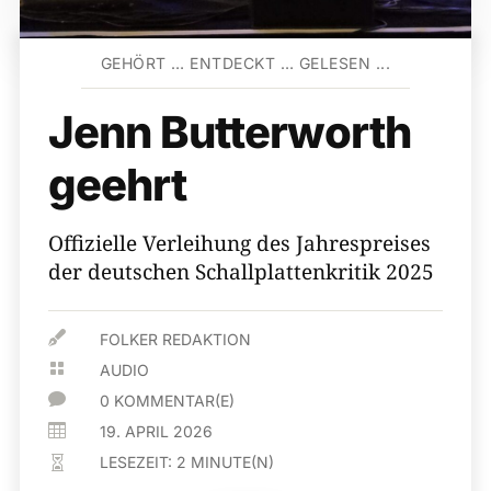
GEHÖRT … ENTDECKT … GELESEN ...
Jenn Butterworth
geehrt
Offizielle Verleihung des Jahrespreises
der deutschen Schallplattenkritik 2025

FOLKER REDAKTION

AUDIO

0 KOMMENTAR(E)

19. APRIL 2026
LESEZEIT:
2
MINUTE(N)
