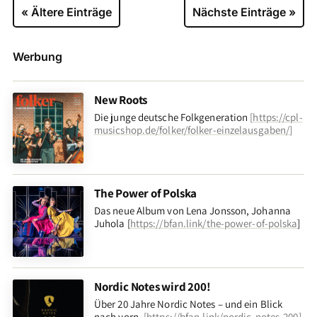
« Ältere Einträge
Nächste Einträge »
Werbung
New Roots
Die junge deutsche Folkgeneration
[
https://cpl-
musicshop.de/folker/folker-einzelausgaben/
]
The Power of Polska
Das neue Album von Lena Jonsson, Johanna
Juhola [
https://bfan.link/the-power-of-polska
]
Nordic Notes wird 200!
Über 20 Jahre Nordic Notes – und ein Blick
nach vorn
.
[
https://bfan.link/nordic-notes-200
]