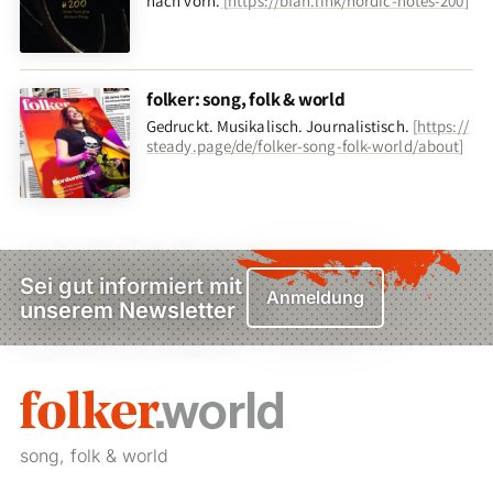
nach vorn
.
[
https://bfan.link/nordic-notes-200
]
folker: song, folk & world
Gedruckt. Musikalisch. Journalistisch.
[
https://
steady.page/de/folker-song-folk-world/about
]
Sei gut informiert mit
Anmeldung
unserem Newsletter
song, folk & world