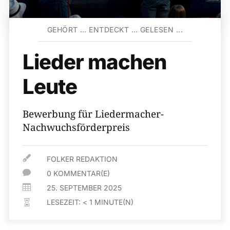
GEHÖRT … ENTDECKT … GELESEN ...
Lieder machen
Leute
Bewerbung für Liedermacher-
Nachwuchsförderpreis

FOLKER REDAKTION

0 KOMMENTAR(E)

25. SEPTEMBER 2025
LESEZEIT:
< 1
MINUTE(N)
