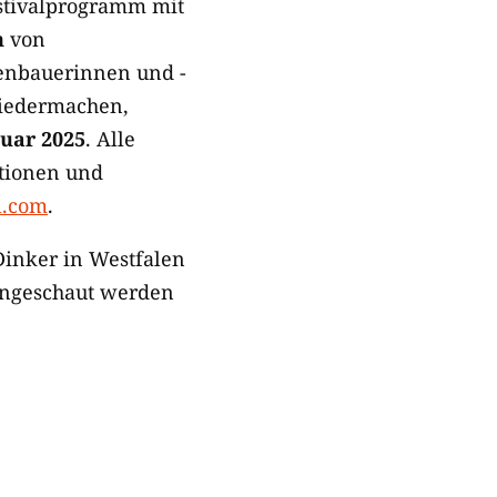
estivalprogramm mit
n
von
enbauerinnen und -
 Liedermachen,
nuar 2025
. Alle
ationen und
l.com
.
Dinker in Westfalen
ngeschaut werden