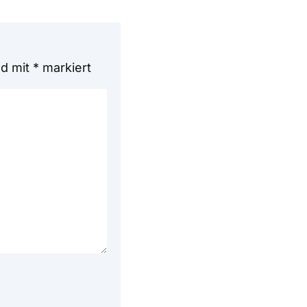
nd mit
*
markiert