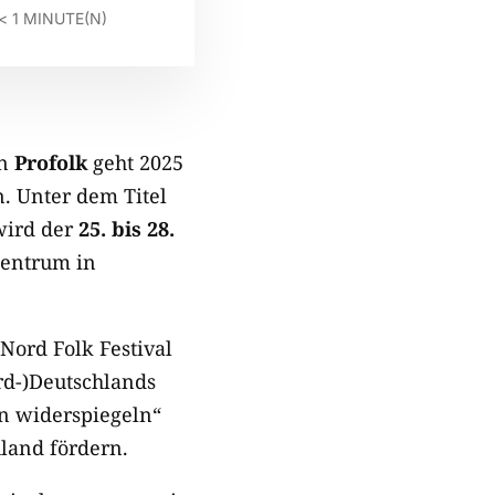
< 1
MINUTE(N)
on
Profolk
geht 2025
n. Unter dem Titel
wird der
25. bis 28.
rzentrum in
ord Folk Festival
rd-)Deutschlands
en widerspiegeln“
land fördern.