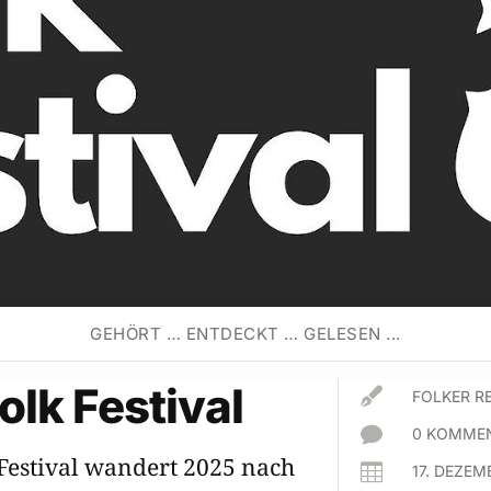
GEHÖRT … ENTDECKT … GELESEN ...
olk Festival

FOLKER R

0 KOMMEN
Festival wandert 2025 nach

17. DEZEM