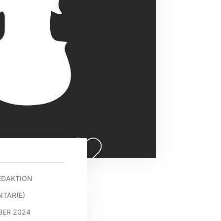
EDAKTION
TAR(E)
BER 2024