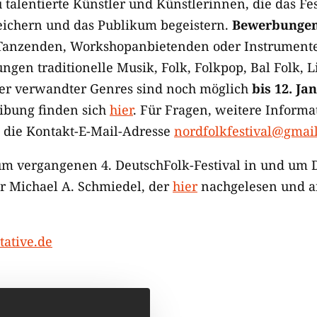
 talentierte Künstler und Künstlerinnen, die das F
eichern und das Publikum begeistern.
Bewerbunge
Tanzenden, Workshopanbietenden oder Instrument
ungen traditionelle Musik, Folk, Folkpop, Bal Folk,
der verwandter Genres sind noch möglich
bis 12. Ja
eibung finden sich
hier
. Für Fragen, weitere Inform
 die Kontakt-E-Mail-Adresse
nordfolkfestival@gmai
um vergangenen 4. DeutschFolk-Festival in und um 
r Michael A. Schmiedel, der
hier
nachgelesen und a
ative.de