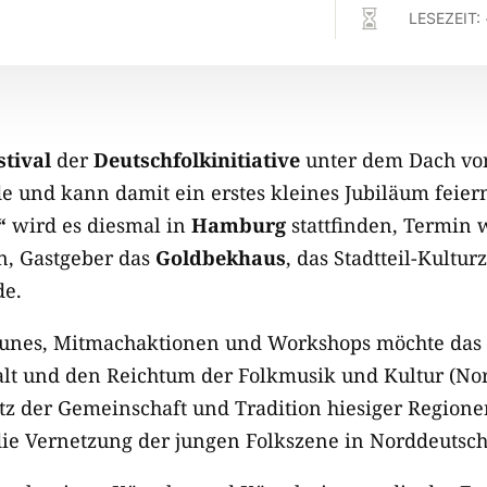

LESEZEIT:
stival
der
Deutschfolkinitiative
unter dem Dach v
de und kann damit ein erstes kleines Jubiläum feier
“
wird es diesmal in
Hamburg
stattfinden, Termin 
n, Gastgeber das
Goldbekhaus
, das Stadtteil-Kultu
e.
Tunes, Mitmachaktionen und Workshops möchte das N
lfalt und den Reichtum der Folkmusik und Kultur (No
tz der Gemeinschaft und Tradition hiesiger Region
die Vernetzung der jungen Folkszene in Norddeutsch