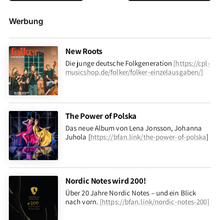
Werbung
New Roots
Die junge deutsche Folkgeneration
[
https://cpl-
musicshop.de/folker/folker-einzelausgaben/
]
The Power of Polska
Das neue Album von Lena Jonsson, Johanna
Juhola [
https://bfan.link/the-power-of-polska
]
Nordic Notes wird 200!
Über 20 Jahre Nordic Notes – und ein Blick
nach vorn
.
[
https://bfan.link/nordic-notes-200
]