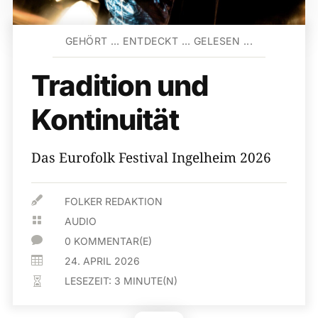
GEHÖRT … ENTDECKT … GELESEN ...
Tradition und
Kontinuität
Das Eurofolk Festival Ingelheim 2026

FOLKER REDAKTION

AUDIO

0 KOMMENTAR(E)

24. APRIL 2026
LESEZEIT:
3
MINUTE(N)
