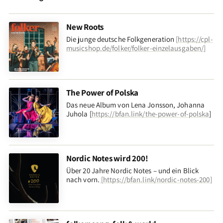
New Roots
Die junge deutsche Folkgeneration
[
https://cpl-
musicshop.de/folker/folker-einzelausgaben/
]
The Power of Polska
Das neue Album von Lena Jonsson, Johanna
Juhola [
https://bfan.link/the-power-of-polska
]
Nordic Notes wird 200!
Über 20 Jahre Nordic Notes – und ein Blick
nach vorn
.
[
https://bfan.link/nordic-notes-200
]