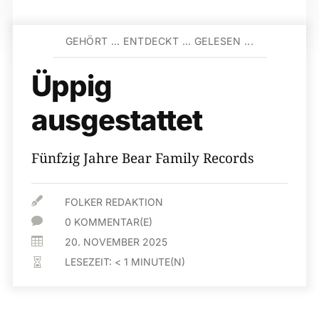
GEHÖRT … ENTDECKT … GELESEN ...
Üppig
ausgestattet
Fünfzig Jahre Bear Family Records

FOLKER REDAKTION

0 KOMMENTAR(E)

20. NOVEMBER 2025
LESEZEIT:
< 1
MINUTE(N)
