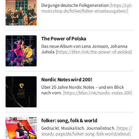
Die junge deutsche Folkgeneration
[
https://cpl-
musicshop.de/folker/folker-einzelausgaben/
]
The Power of Polska
Das neue Album von Lena Jonsson, Johanna
Juhola [
https://bfan.link/the-power-of-polska
]
Nordic Notes wird 200!
Über 20 Jahre Nordic Notes – und ein Blick
nach vorn
.
[
https://bfan.link/nordic-notes-200
]
folker: song, folk & world
Gedruckt. Musikalisch. Journalistisch.
[
https://
steady.page/de/folker-song-folk-world/about
]