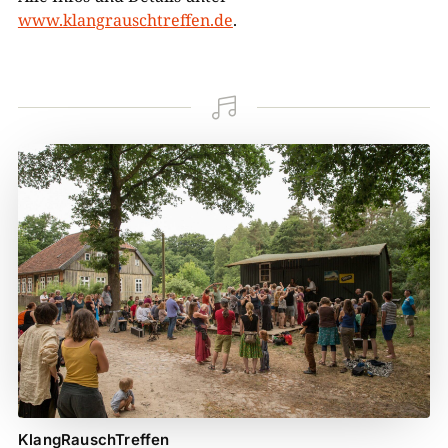
www.klangrauschtreffen.de
.

KlangRauschTreffen