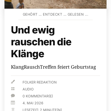
GEHÖRT … ENTDECKT … GELESEN ...
Und ewig
rauschen die
Klänge
KlangRauschTreffen feiert Geburtstag

FOLKER REDAKTION

AUDIO

0 KOMMENTAR(E)

4. MAI 2026
LESEZEIT:
2
MINUTE(N)
