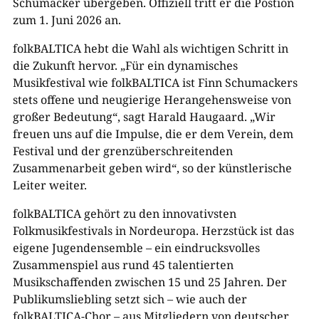
Schumacker übergeben. Offiziell tritt er die Postion
zum 1. Juni 2026 an.
folkBALTICA hebt die Wahl als wichtigen Schritt in
die Zukunft hervor. „Für ein dynamisches
Musikfestival wie folkBALTICA ist Finn Schumackers
stets offene und neugierige Herangehensweise von
großer Bedeutung“, sagt Harald Haugaard. „Wir
freuen uns auf die Impulse, die er dem Verein, dem
Festival und der grenzüberschreitenden
Zusammenarbeit geben wird“, so der künstlerische
Leiter weiter.
folkBALTICA gehört zu den innovativsten
Folkmusikfestivals in Nordeuropa. Herzstück ist das
eigene Jugendensemble – ein eindrucksvolles
Zusammenspiel aus rund 45 talentierten
Musikschaffenden zwischen 15 und 25 Jahren. Der
Publikumsliebling setzt sich – wie auch der
folkBALTICA-Chor – aus Mitgliedern von deutscher