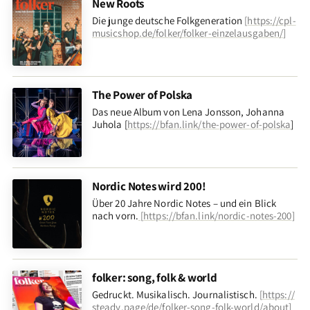
New Roots
Die junge deutsche Folkgeneration
[
https://cpl-
musicshop.de/folker/folker-einzelausgaben/
]
The Power of Polska
Das neue Album von Lena Jonsson, Johanna
Juhola [
https://bfan.link/the-power-of-polska
]
Nordic Notes wird 200!
Über 20 Jahre Nordic Notes – und ein Blick
nach vorn
.
[
https://bfan.link/nordic-notes-200
]
folker: song, folk & world
Gedruckt. Musikalisch. Journalistisch.
[
https://
steady.page/de/folker-song-folk-world/about
]