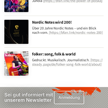
Juhola [
https://bfan.link/the-power-of-polska
]
Nordic Notes wird 200!
Über 20 Jahre Nordic Notes – und ein Blick
nach vorn
.
[
https://bfan.link/nordic-notes-200
]
folker: song, folk & world
Gedruckt. Musikalisch. Journalistisch.
[
https://
steady.page/de/folker-song-folk-world/about
]
Sei gut informiert mit
Anmeldung
unserem Newsletter