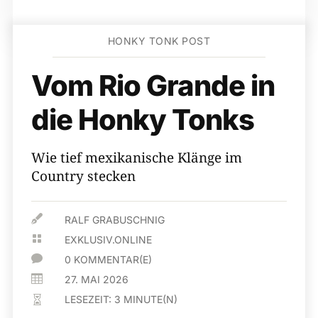
HONKY TONK POST
Vom Rio Grande in
die Honky Tonks
Wie tief mexikanische Klänge im
Country stecken

RALF GRABUSCHNIG

EXKLUSIV.ONLINE

0 KOMMENTAR(E)

27. MAI 2026
LESEZEIT:
3
MINUTE(N)
