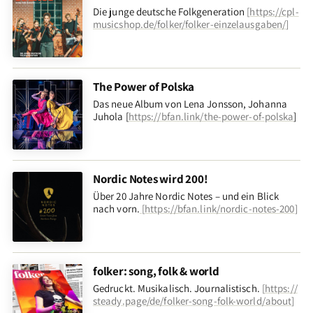
Die junge deutsche Folkgeneration
[
https://cpl-
musicshop.de/folker/folker-einzelausgaben/
]
The Power of Polska
Das neue Album von Lena Jonsson, Johanna
Juhola [
https://bfan.link/the-power-of-polska
]
Nordic Notes wird 200!
Über 20 Jahre Nordic Notes – und ein Blick
nach vorn
.
[
https://bfan.link/nordic-notes-200
]
folker: song, folk & world
Gedruckt. Musikalisch. Journalistisch.
[
https://
steady.page/de/folker-song-folk-world/about
]