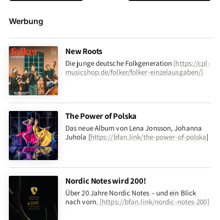
Werbung
New Roots
Die junge deutsche Folkgeneration
[
https://cpl-
musicshop.de/folker/folker-einzelausgaben/
]
The Power of Polska
Das neue Album von Lena Jonsson, Johanna
Juhola [
https://bfan.link/the-power-of-polska
]
Nordic Notes wird 200!
Über 20 Jahre Nordic Notes – und ein Blick
nach vorn
.
[
https://bfan.link/nordic-notes-200
]