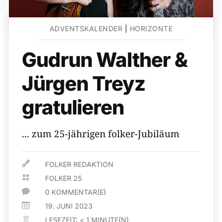
ADVENTSKALENDER
|
HORIZONTE
Gudrun Walther &
Jürgen Treyz
gratulieren
... zum 25-jährigen folker-Jubiläum

FOLKER REDAKTION

FOLKER 25

0 KOMMENTAR(E)

19. JUNI 2023
LESEZEIT:
< 1
MINUTE(N)
