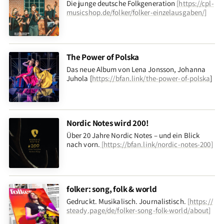
Die junge deutsche Folkgeneration
[
https://cpl-
musicshop.de/folker/folker-einzelausgaben/
]
The Power of Polska
Das neue Album von Lena Jonsson, Johanna
Juhola [
https://bfan.link/the-power-of-polska
]
Nordic Notes wird 200!
Über 20 Jahre Nordic Notes – und ein Blick
nach vorn
.
[
https://bfan.link/nordic-notes-200
]
folker: song, folk & world
Gedruckt. Musikalisch. Journalistisch.
[
https://
steady.page/de/folker-song-folk-world/about
]