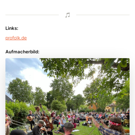

Links:
profolk.de
Aufmacherbild: