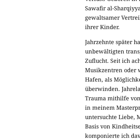
Sawafir al-Sharqiyya
gewaltsamer Vertrei
ihrer Kinder.
Jahrzehnte später h
unbewältigten tran
Zuflucht. Seit ich a
Musikzentren oder w
Hafen, als Möglichk
überwinden. Jahrela
Trauma mithilfe vo
in meinem Masterp
untersuchte Liebe,
Basis von Kindheit
komponierte ich dav