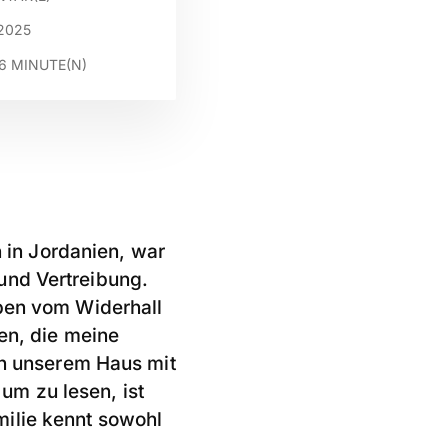
2025
6
MINUTE(N)
in Jordanien, war
und Vertreibung.
eben vom Widerhall
en, die meine
 an unserem Haus mit
m zu lesen, ist
ilie kennt sowohl