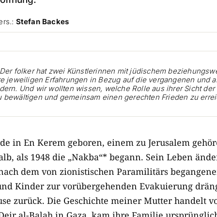
rs.:
Stefan Backes
 Der folker hat zwei Künstlerinnen mit jüdischem beziehungsw
re jeweiligen Erfahrungen in Bezug auf die vergangenen und a
dern. Und wir wollten wissen, welche Rolle aus ihrer Sicht de
u bewältigen und gemeinsam einen gerechten Frieden zu errei
rde in En Kerem geboren, einem zu Jerusalem gehör
lb, als 1948 die „Nakba“* begann. Sein Leben änder
n nach dem von zionistischen Paramilitärs begangen
und Kinder zur vorübergehenden Evakuierung dräng
se zurück. Die Geschichte meiner Mutter handelt 
Deir al-Balah in Gaza, kam ihre Familie ursprünglic