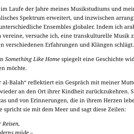
ch im Laufe der Jahre meines Musikstudiums und mei
lisches Spektrum erweitert, und inzwischen arrang
unterschiedliche Ensembles globaler. Indem ich ara
vereine, versuche ich, eine transkulturelle Musik z
en verschiedenen Erfahrungen und Klängen schlägt.
on
Something Like Home
spiegelt eine Geschichte wi
len möchte.
 al-Balah“ reflektiert ein Gespräch mit meiner Mut
wieder an den Ort ihrer Kindheit zurückzukehren. S
as und von Erinnerungen, die in ihrem Herzen leb
 spricht sie mit dem Meer und sagt diese Zeilen:
r Reisen,
nderns müde –