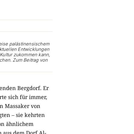
eise palästinensischem
ktuellen Entwicklungen
r Kultur zukommen kann,
chen. Zum Beitrag von
enden Bergdorf. Er
te sich für immer,
en Massaker von
ten – sie kehrten
von ähnlichem
h aus dem Dorf Al-