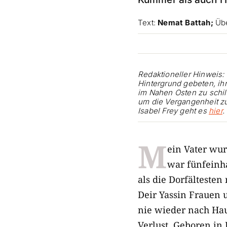
Text:
Nemat Battah;
Übe
Redaktioneller Hinweis:
Hintergrund gebeten, ih
im Nahen Osten zu schil
um die Vergangenheit z
Isabel Frey geht es
hier
.
M
ein Vater wu
war fünfeinha
als die Dorfälteste
Deir Yassin Frauen 
nie wieder nach Hau
Verlust. Geboren in 