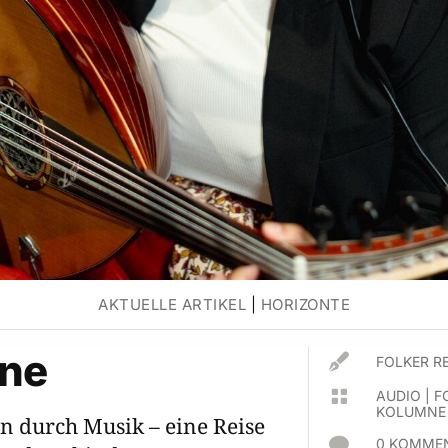
AKTUELLE ARTIKEL
|
HORIZONTE
ne

FOLKER R

AUDIO
|
F
KOLUMNE
n durch Musik – eine Reise

0 KOMMEN