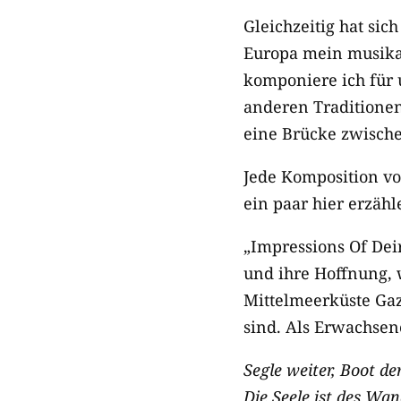
Gleichzeitig hat si
Europa mein musika
komponiere ich für 
anderen Traditionen 
eine Brücke zwisch
Jede Komposition v
ein paar hier erzäh
„Impressions Of Deir
und ihre Hoffnung, 
Mittelmeerküste Gaz
sind. Als Erwachsene
Segle weiter, Boot de
Die Seele ist des Wa