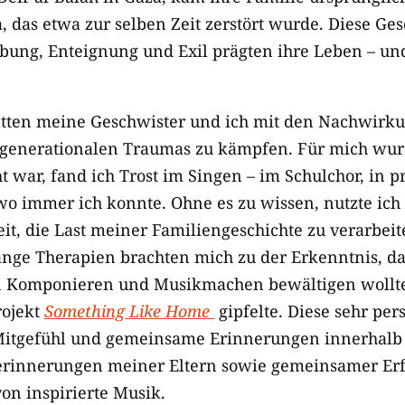
, das etwa zur selben Zeit zerstört wurde. Diese Ge
bung, Enteignung und Exil prägten ihre Leben – un
atten meine Geschwister und ich mit den Nachwirk
sgenerationalen Traumas zu kämpfen. Für mich wur
cht war, fand ich Trost im Singen – im Schulchor, in p
o immer ich konnte. Ohne es zu wissen, nutzte ich 
eit, die Last meiner Familiengeschichte zu verarbei
nge Therapien brachten mich zu der Erkenntnis, da
n Komponieren und Musikmachen bewältigen wollte,
rojekt
Something Like Home
gipfelte. Diese sehr per
 Mitgefühl und gemeinsame Erinnerungen innerhalb 
serinnerungen meiner Eltern sowie gemeinsamer Er
on inspirierte Musik.