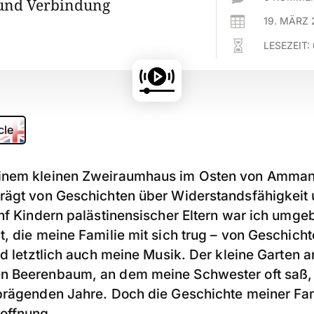
 und Verbindung

19. MÄRZ 

LESEZEIT:
cle
inem kleinen Zweiraumhaus im Osten von Amman 
rägt von Geschichten über Widerstandsfähigkeit 
ünf Kindern palästinensischer Eltern war ich umg
, die meine Familie mit sich trug – von Geschicht
nd letztlich auch meine Musik. Der kleine Garten
 Beerenbaum, an dem meine Schwester oft saß, u
prägenden Jahre. Doch die Geschichte meiner Fam
offnung.