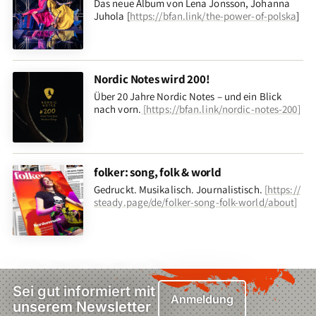
Das neue Album von Lena Jonsson, Johanna
Juhola [
https://bfan.link/the-power-of-polska
]
Nordic Notes wird 200!
Über 20 Jahre Nordic Notes – und ein Blick
nach vorn
.
[
https://bfan.link/nordic-notes-200
]
folker: song, folk & world
Gedruckt. Musikalisch. Journalistisch.
[
https://
steady.page/de/folker-song-folk-world/about
]
Sei gut informiert mit
Anmeldung
unserem Newsletter