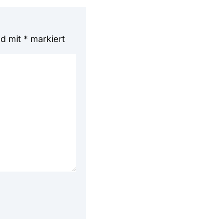
nd mit
*
markiert