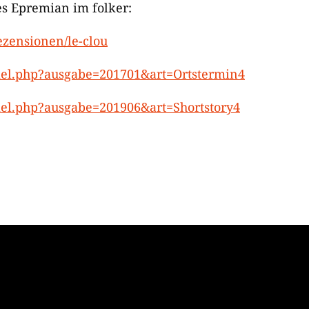
s Epremian im folker:
zensionen/le-clou
kel.php?ausgabe=201701&art=Ortstermin4
kel.php?ausgabe=201906&art=Shortstory4