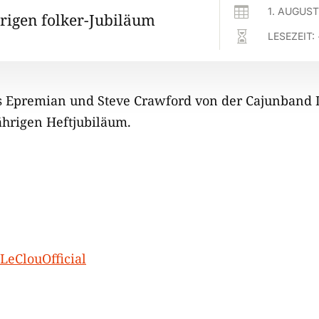

1. AUGUST
hrigen folker-Jubiläum

LESEZEIT:
s Epremian und Steve Crawford von der Cajunband L
hrigen Heftjubiläum.
eClouOfficial