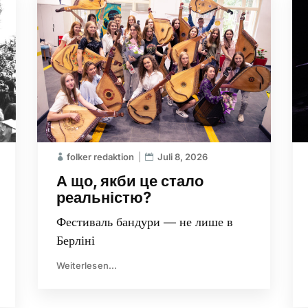
folker redaktion
Juli 8, 2026
А що, якби це стало
реальністю?
Фестиваль бандури — не лише в
Берліні
Weiterlesen...