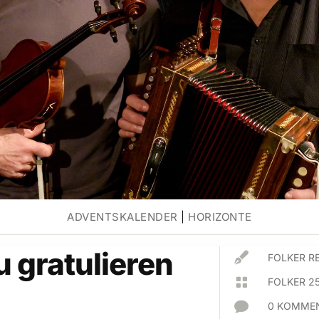
ADVENTSKALENDER
|
HORIZONTE
u gratulieren

FOLKER R

FOLKER 2

0 KOMMEN