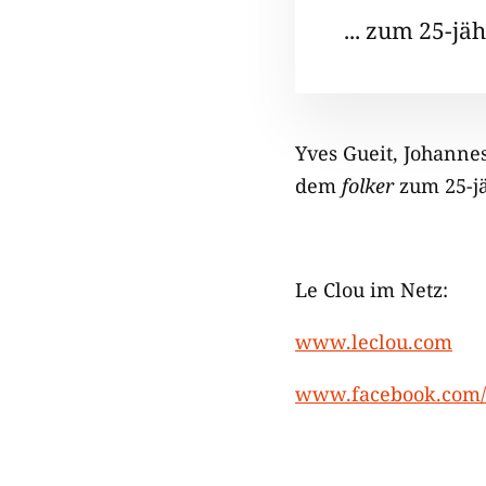
... zum 25-jä
Yves Gueit, Johanne
dem
folker
zum 25-jä
Le Clou im Netz:
www.leclou.com
www.facebook.com/L