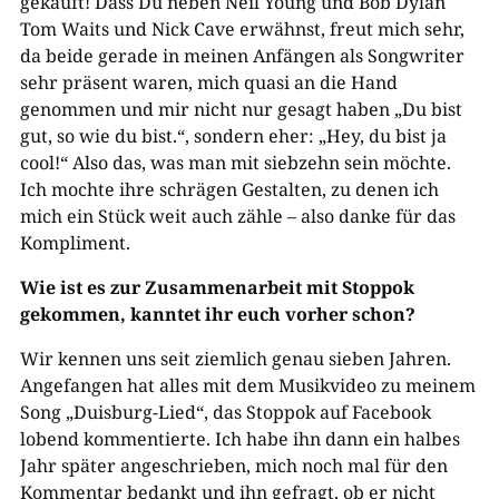
gekauft! Dass Du neben Neil Young und Bob Dylan
Tom Waits und Nick Cave erwähnst, freut mich sehr,
da beide gerade in meinen Anfängen als Songwriter
sehr präsent waren, mich quasi an die Hand
genommen und mir nicht nur gesagt haben „Du bist
gut, so wie du bist.“, sondern eher: „Hey, du bist ja
cool!“ Also das, was man mit siebzehn sein möchte.
Ich mochte ihre schrägen Gestalten, zu denen ich
mich ein Stück weit auch zähle – also danke für das
Kompliment.
Wie ist es zur Zusammenarbeit mit Stoppok
gekommen, kanntet ihr euch vorher schon?
Wir kennen uns seit ziemlich genau sieben Jahren.
Angefangen hat alles mit dem Musikvideo zu meinem
Song „Duisburg-Lied“, das Stoppok auf Facebook
lobend kommentierte. Ich habe ihn dann ein halbes
Jahr später angeschrieben, mich noch mal für den
Kommentar bedankt und ihn gefragt, ob er nicht