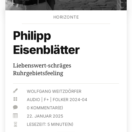
HORIZONTE
Philipp
Eisenblätter
Liebenswert-schräges
Ruhrgebietsfeeling

WOLFGANG WEITZDÖRFER

AUDIO
|
F+
|
FOLKER 2024-04

0 KOMMENTAR(E)

22. JANUAR 2025
LESEZEIT:
5
MINUTE(N)
