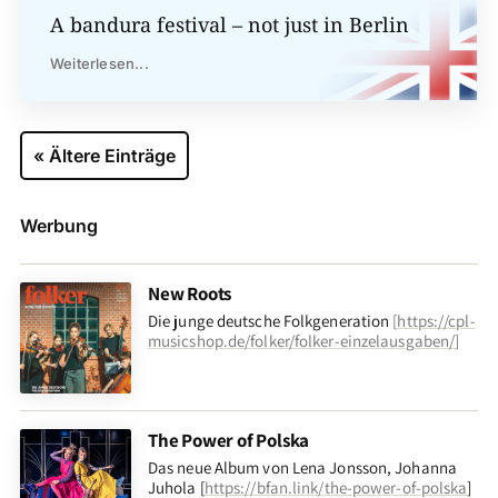
A bandura festival – not just in Berlin
Weiterlesen...
« Ältere Einträge
Werbung
New Roots
Die junge deutsche Folkgeneration
[
https://cpl-
musicshop.de/folker/folker-einzelausgaben/
]
The Power of Polska
Das neue Album von Lena Jonsson, Johanna
Juhola [
https://bfan.link/the-power-of-polska
]