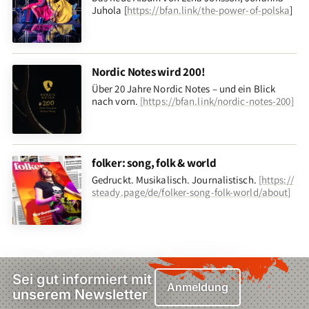
Juhola [
https://bfan.link/the-power-of-polska
]
Nordic Notes wird 200!
Über 20 Jahre Nordic Notes – und ein Blick
nach vorn
.
[
https://bfan.link/nordic-notes-200
]
folker: song, folk & world
Gedruckt. Musikalisch. Journalistisch.
[
https://
steady.page/de/folker-song-folk-world/about
]
Sei gut informiert mit
Anmeldung
unserem Newsletter