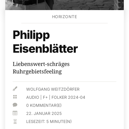
HORIZONTE
Philipp
Eisenblätter
Liebenswert-schräges
Ruhrgebietsfeeling

WOLFGANG WEITZDÖRFER

AUDIO
|
F+
|
FOLKER 2024-04

0 KOMMENTAR(E)

22. JANUAR 2025
LESEZEIT:
5
MINUTE(N)
