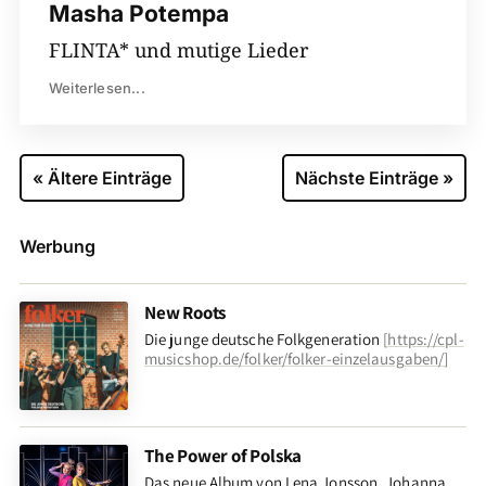
Masha Potempa
FLINTA* und mutige Lieder
Weiterlesen...
« Ältere Einträge
Nächste Einträge »
Werbung
New Roots
Die junge deutsche Folkgeneration
[
https://cpl-
musicshop.de/folker/folker-einzelausgaben/
]
The Power of Polska
Das neue Album von Lena Jonsson, Johanna