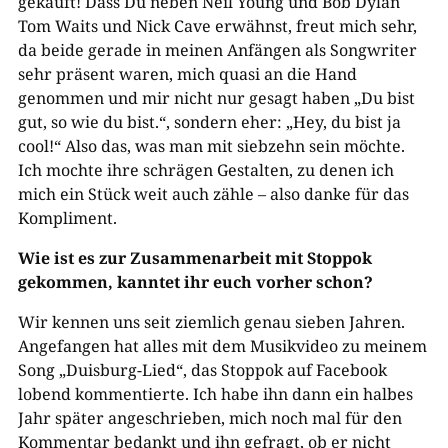
gekauft! Dass Du neben Neil Young und Bob Dylan
Tom Waits und Nick Cave erwähnst, freut mich sehr,
da beide gerade in meinen Anfängen als Songwriter
sehr präsent waren, mich quasi an die Hand
genommen und mir nicht nur gesagt haben „Du bist
gut, so wie du bist.“, sondern eher: „Hey, du bist ja
cool!“ Also das, was man mit siebzehn sein möchte.
Ich mochte ihre schrägen Gestalten, zu denen ich
mich ein Stück weit auch zähle – also danke für das
Kompliment.
Wie ist es zur Zusammenarbeit mit Stoppok
gekommen, kanntet ihr euch vorher schon?
Wir kennen uns seit ziemlich genau sieben Jahren.
Angefangen hat alles mit dem Musikvideo zu meinem
Song „Duisburg-Lied“, das Stoppok auf Facebook
lobend kommentierte. Ich habe ihn dann ein halbes
Jahr später angeschrieben, mich noch mal für den
Kommentar bedankt und ihn gefragt, ob er nicht