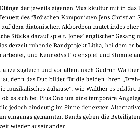
 Klänge der jeweils eigenen Musikkultur mit in das P
enuett des färöischen Komponisten Jens Christian 
el auf dem diatonischen Akkordeon mutet indes eher 
che Stücke darauf spielt. Jones’ englischer Gesang 
das derzeit ruhende Bandprojekt Litha, bei dem er b
arbeitet, und Kennedys Flötenspiel und Stimme an 
Ganze zugleich und vor allem nach Gudrun Walther 
 ist, denn das Duo bildet für die beiden ihren „Dre
ie musikalisches Zuhause“, wie Walther es erklärt. D
e, ob es sich bei Plus One um eine temporäre Angele
ie jedoch eindeutig im Sinne der ersten Alternative
den eingangs genannten Bands gehen die Beteiligt
zeit wieder auseinander.