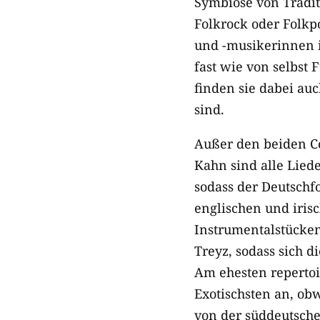
Symbiose von Tradit
Folkrock oder Folkp
und -musikerinnen 
fast wie von selbst
finden sie dabei auc
sind.
Außer den beiden Co
Kahn sind alle Lied
sodass der Deutschfo
englischen und iris
Instrumentalstücken
Treyz, sodass sich 
Am ehesten repertoi
Exotischsten an, ob
von der süddeutsche