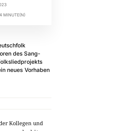
023
4
MINUTE(N)
eutschfolk
toren des Sang-
olksliedprojekts
 ein neues Vorhaben
 der Kollegen und