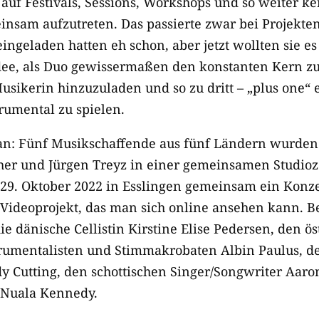
e auf Festivals, Sessions, Workshops und so weiter 
insam aufzutreten. Das passierte zwar bei Projekte
ingeladen hatten eh schon, aber jetzt wollten sie e
ee, als Duo gewissermaßen den konstanten Kern zu 
usikerin hinzuzuladen und so zu dritt – „plus one“ 
rumental zu spielen.
tan: Fünf Musikschaffende aus fünf Ländern wurden e
er und Jürgen Treyz in einer gemeinsamen Studioz
9. Oktober 2022 in Esslingen gemeinsam ein Konz
 Videoprojekt, das man sich online ansehen kann. Be
ie dänische Cellistin Kirstine Elise Pedersen, den ös
rumentalisten und Stimmakrobaten Albin Paulus, d
 Cutting, den schottischen Singer/Songwriter Aaro
n Nuala Kennedy.