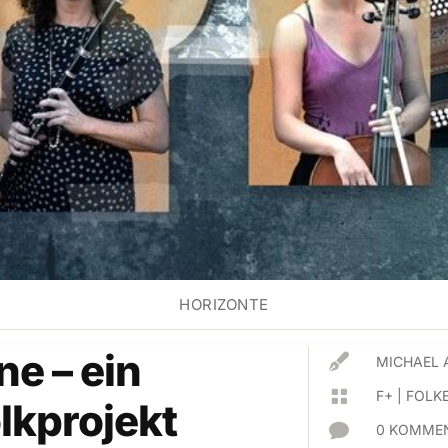
HORIZONTE
ne – ein

MICHAEL 

F+
|
FOLKE
lkprojekt

0 KOMMEN