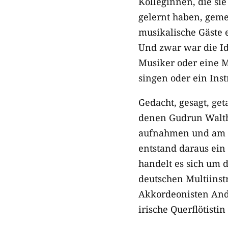
Kolleginnen, die si
gelernt haben, geme
musikalische Gäste e
Und zwar war die Id
Musiker oder eine M
singen oder ein Inst
Gedacht, gesagt, ge
denen Gudrun Walth
aufnahmen und am 2
entstand daraus ein
handelt es sich um d
deutschen Multiinst
Akkordeonisten Andy
irische Querflötisti