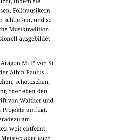
icht, indem sie
isen, Folkmusikern
 schließen, und so
che Musiktradition
sionell ausgebildet
Aragon Mill“ von Sí
der Albin Paulus,
chen, schottischen,
tung oder eben den
rift von Walther und
 Projekte einfügt.
geradezu am
en weit entfernt
 Meister, aber auch