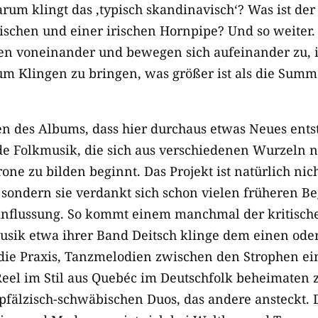
rum klingt das ‚typisch skandinavisch‘? Was ist der
ischen und einer irischen Hornpipe? Und so weiter. 
gten voneinander und bewegen sich aufeinander zu,
 Klingen zu bringen, was größer ist als die Summ
n des Albums, dass hier durchaus etwas Neues entst
e Folkmusik, die sich aus verschiedenen Wurzeln n
e zu bilden beginnt. Das Projekt ist natürlich nich
 sondern sie verdankt sich schon vielen früheren 
influssung. So kommt einem manchmal der kritisch
usik etwa ihrer Band Deitsch klinge dem einen ode
st die Praxis, Tanzmelodien zwischen den Strophen ei
Reel im Stil aus Quebéc im Deutschfolk beheimaten z
fälzisch-schwäbischen Duos, das andere ansteckt. 