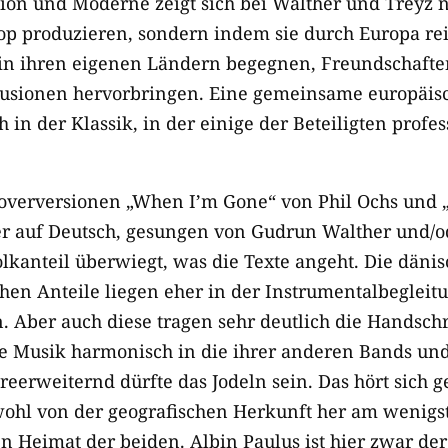
ion und Moderne zeigt sich bei Walther und Treyz n
op produzieren, sondern indem sie durch Europa re
in ihren eigenen Ländern begegnen, Freundschaften
 Fusionen hervorbringen. Eine gemeinsame europäis
h in der Klassik, in der einige der Beteiligten profes
verversionen „When I’m Gone“ von Phil Ochs und „
er auf Deutsch, gesungen von Gudrun Walther und/o
lkanteil überwiegt, was die Texte angeht. Die dänis
chen Anteile liegen eher in der Instrumentalbeglei
. Aber auch diese tragen sehr deutlich die Handsch
die Musik harmonisch in die ihrer anderen Bands und
reerweiternd dürfte das Jodeln sein. Das hört sich 
wohl von der geografischen Herkunft her am wenigst
n Heimat der beiden. Albin Paulus ist hier zwar der