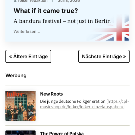
folker redaktion
Juli 8, 2026
What if it came true?
A bandura festival – not just in Berlin
Weiterlesen...
« Ältere Einträge
Nächste Einträge »
Werbung
New Roots
Die junge deutsche Folkgeneration
[
https://cpl-
musicshop.de/folker/folker-einzelausgaben/
]
The Power of Polska