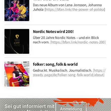
Das neue Album von Lena Jonsson, Johanna
Juhola [
https://bfan.link/the-power-of-polska
]
Nordic Notes wird 200!
Über 20 Jahre Nordic Notes – und ein Blick
nach vorn
.
[
https://bfan.link/nordic-notes-200
]
folker: song, folk & world
Gedruckt. Musikalisch. Journalistisch.
[
https://
steady.page/de/folker-song-folk-world/about
]
Sei gut informiert mit
Anmeldung