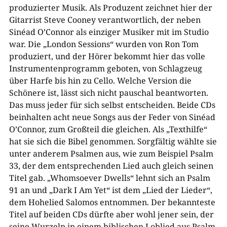
produzierter Musik. Als Produzent zeichnet hier der
Gitarrist Steve Cooney verantwortlich, der neben
Sinéad O’Connor als einziger Musiker mit im Studio
war. Die „London Sessions“ wurden von Ron Tom
produziert, und der Hörer bekommt hier das volle
Instrumentenprogramm geboten, von Schlagzeug
über Harfe bis hin zu Cello. Welche Version die
Schönere ist, lässt sich nicht pauschal beantworten.
Das muss jeder für sich selbst entscheiden. Beide CDs
beinhalten acht neue Songs aus der Feder von Sinéad
O’Connor, zum Großteil die gleichen. Als „Texthilfe“
hat sie sich die Bibel genommen. Sorgfältig wählte sie
unter anderem Psalmen aus, wie zum Beispiel Psalm
33, der dem entsprechenden Lied auch gleich seinen
Titel gab. „Whomsoever Dwells“ lehnt sich an Psalm
91 an und „Dark I Am Yet“ ist dem „Lied der Lieder“,
dem Hohelied Salomos entnommen. Der bekannteste
Titel auf beiden CDs dürfte aber wohl jener sein, der
seine Wurzeln in einem biblischen Loblied aus Psalm