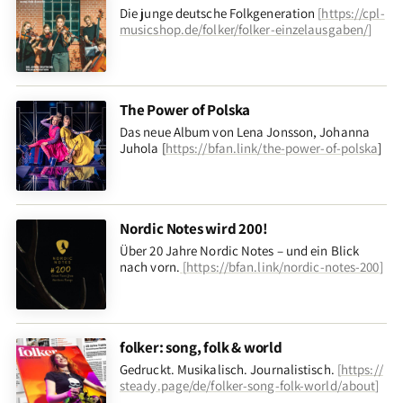
Die junge deutsche Folkgeneration
[
https://cpl-
musicshop.de/folker/folker-einzelausgaben/
]
The Power of Polska
Das neue Album von Lena Jonsson, Johanna
Juhola [
https://bfan.link/the-power-of-polska
]
Nordic Notes wird 200!
Über 20 Jahre Nordic Notes – und ein Blick
nach vorn
.
[
https://bfan.link/nordic-notes-200
]
folker: song, folk & world
Gedruckt. Musikalisch. Journalistisch.
[
https://
steady.page/de/folker-song-folk-world/about
]