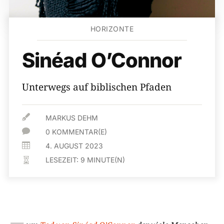
HORIZONTE
Sinéad O’Connor
Unterwegs auf biblischen Pfaden

MARKUS DEHM

0 KOMMENTAR(E)

4. AUGUST 2023
LESEZEIT:
9
MINUTE(N)
