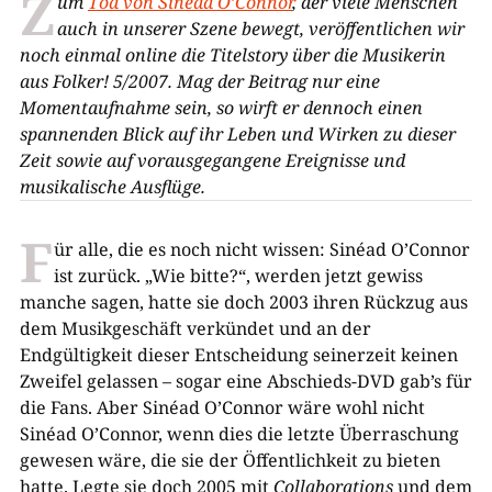
Z
um
Tod von Sinéad O’Connor
, der viele Menschen
auch in unserer Szene bewegt, veröffentlichen wir
noch einmal online die Titelstory über die Musikerin
aus Folker! 5/2007. Mag der Beitrag nur eine
Momentaufnahme sein, so wirft er dennoch einen
spannenden Blick auf ihr Leben und Wirken zu dieser
Zeit sowie auf vorausgegangene Ereignisse und
musikalische Ausflüge.
F
ür alle, die es noch nicht wissen: Sinéad O’Connor
ist zurück. „Wie bitte?“, werden jetzt gewiss
manche sagen, hatte sie doch 2003 ihren Rückzug aus
dem Musikgeschäft verkündet und an der
Endgültigkeit dieser Entscheidung seinerzeit keinen
Zweifel gelassen – sogar eine Abschieds-DVD gab’s für
die Fans. Aber Sinéad O’Connor wäre wohl nicht
Sinéad O’Connor, wenn dies die letzte Überraschung
gewesen wäre, die sie der Öffentlichkeit zu bieten
hatte. Legte sie doch 2005 mit
Collaborations
und dem