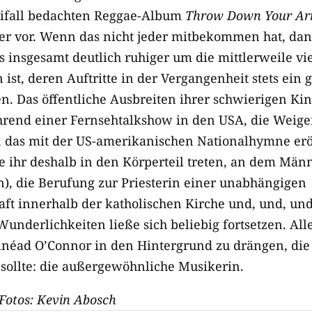
eifall bedachten Reggae-Album
Throw
Down
Your A
r vor. Wenn das nicht jeder mitbekommen hat, dann
es insgesamt deutlich ruhiger um die mittlerweile vi
ist, deren Auftritte in der Vergangenheit stets ein
n. Das öffentliche Ausbreiten ihrer schwierigen Kin
hrend einer Fernsehtalkshow in den USA, die Weige
, das mit der US-amerikanischen Nationalhymne erö
te ihr deshalb in den Körperteil treten, an dem Män
), die Berufung zur Priesterin einer unabhängigen
t innerhalb der katholischen Kirche und, und, und
underlichkeiten ließe sich beliebig fortsetzen. All
Sinéad O’Connor in den Hintergrund zu drängen, die
sollte: die außergewöhnliche Musikerin.
Fotos: Kevin Abosch