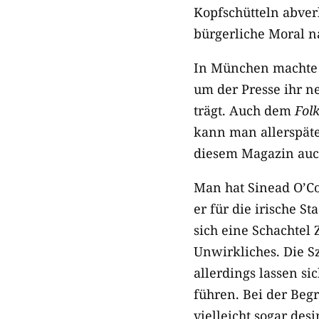
Kopfschütteln abver
bürgerliche Moral na
In München machte d
um der Presse ihr n
trägt. Auch dem
Folk
kann man allerspäte
diesem Magazin auch 
Man hat Sinead O’Co
er für die irische St
sich eine Schachtel
Unwirkliches. Die 
allerdings lassen si
führen. Bei der Beg
vielleicht sogar des