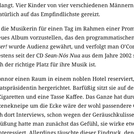
langt. Vier Kinder von vier verschiedenen Männern 
türlich auf das Empfindlichste gereizt.
ie Musikerin für einen Tag im Rahmen einer Promo
eues Album vorzustellen, das den programmatischen
er!
wurde Audienz gewährt, und verfolgt man O’Con
stens seit der CD
Sean-Nós Nua
aus dem Jahre 2002 
der richtige Platz für ihre Musik ist.
nnor einen Raum in einem noblen Hotel reserviert, d
aatspräsidentin hergerichtet. Barfüßig sitzt sie auf 
 Zigaretten und eine Tasse Kaffee. Das Ganze hat du
Szenekneipe um die Ecke wäre der wohl passendere 
ch dort Interviews, schon wegen der Geräuschkulisse
rüßung hatte man zunächst das Gefühl, sie wirke e
interessiert. Allerdings täuschte dieser Eindruck, de