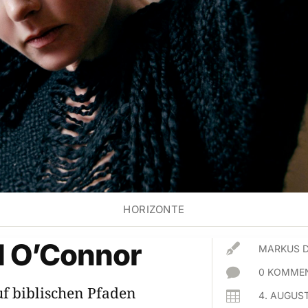
HORIZONTE
d O’Connor

MARKUS 

0 KOMMEN
f biblischen Pfaden

4. AUGUS