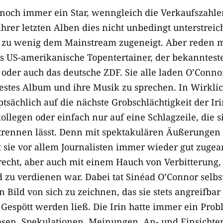
 noch immer ein Star, wenngleich die Verkaufszahl
ihrer letzten Alben dies nicht unbedingt unterstrei
l zu wenig dem Mainstream zugeneigt. Aber reden
 es US-amerikanische Topentertainer, der bekanntest
oder auch das deutsche ZDF. Sie alle laden O’Conno
uestes Album und ihre Musik zu sprechen. In Wirklic
tsächlich auf die nächste Grobschlächtigkeit der I
ollegen oder einfach nur auf eine Schlagzeile, die s
rennen lässt. Denn mit spektakulären Äußerungen
sie vor allem Journalisten immer wieder gut zugearb
recht, aber auch mit einem Hauch von Verbitterung, 
zu verdienen war. Dabei tat Sinéad O’Connor selbst 
in Bild von sich zu zeichnen, das sie stets angreifbar
Gespött werden ließ. Die Irin hatte immer ein Prob
sen, Spekulationen, Meinungen, An- und Einsichte