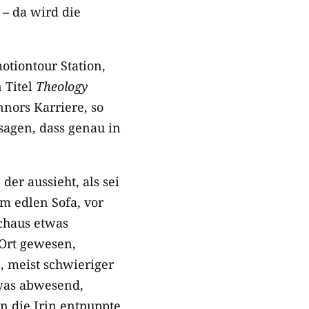
– da wird die
tiontour Station,
 Titel
Theology
nors Karriere, so
sagen, dass genau in
er aussieht, als sei
dem edlen Sofa, vor
rchaus etwas
Ort gewesen,
, meist schwieriger
twas abwesend,
nn die Irin entpuppte