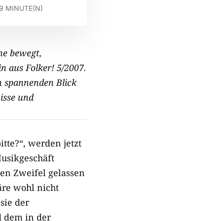
9
MINUTE(N)
ne bewegt,
in aus Folker! 5/2007.
n spannenden Blick
isse und
itte?“, werden jetzt
Musikgeschäft
nen Zweifel gelassen
äre wohl nicht
sie der
 dem in der