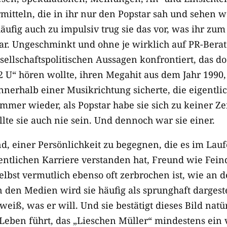
rmitteln, die in ihr nur den Popstar sah und sehen wo
äufig auch zu impulsiv trug sie das vor, was ihr zum
ar. Ungeschminkt und ohne je wirklich auf PR-Berate
ellschaftspolitischen Aussagen konfrontiert, das do
 U“ hören wollte, ihren Megahit aus dem Jahr 1990, 
nnerhalb einer Musikrichtung sicherte, die eigentlic
immer wieder, als Popstar habe sie sich zu keiner Zei
lte sie auch nie sein. Und dennoch war sie einer.
d, einer Persönlichkeit zu begegnen, die es im Lauf
entlichen Karriere verstanden hat, Freund wie Fein
selbst vermutlich ebenso oft zerbrochen ist, wie an d
 den Medien wird sie häufig als sprunghaft dargeste
 weiß, was er will. Und sie bestätigt dieses Bild natü
Leben führt, das „Lieschen Müller“ mindestens ein 