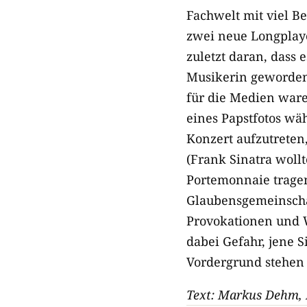
Fachwelt mit viel B
zwei neue Longplaye
zuletzt daran, dass 
Musikerin geworden 
für die Medien ware
eines Papstfotos wä
Konzert aufzutreten
(Frank Sinatra woll
Portemonnaie tragen
Glaubensgemeinschaf
Provokationen und W
dabei Gefahr, jene 
Vordergrund stehen 
Text: Markus Dehm, 