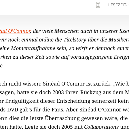

LESEZEIT:
éad O’Connor
, der viele Menschen auch in unserer Sze
wir noch einmal online die Titelstory über die Musiker
 eine Momentaufnahme sein, so wirft er dennoch eine
rken zu dieser Zeit sowie auf vorausgegangene Ereign
e.
noch nicht wissen: Sinéad O’Connor ist zurück. „Wie b
agen, hatte sie doch 2003 ihren Rückzug aus dem 
r Endgültigkeit dieser Entscheidung seinerzeit kei
eds-DVD gab’s für die Fans. Aber Sinéad O’Connor w
nn dies die letzte Überraschung gewesen wäre, die 
eten hatte. Legte sie doch 2005 mit
Collaborations
und