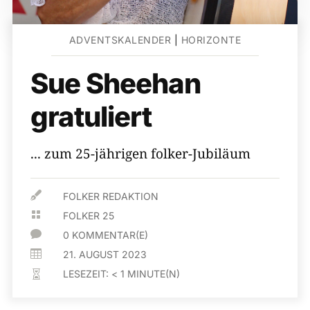
ADVENTSKALENDER
|
HORIZONTE
Sue Sheehan
gratuliert
... zum 25-jährigen folker-Jubiläum

FOLKER REDAKTION

FOLKER 25

0 KOMMENTAR(E)

21. AUGUST 2023
LESEZEIT:
< 1
MINUTE(N)
