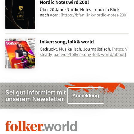
Nordic Notes wird 200!
Über 20 Jahre Nordic Notes – und ein Blick
nach vorn
.
[
https://bfan.link/nordic-notes-200
]
folker: song, folk & world
Gedruckt. Musikalisch. Journalistisch.
[
https://
steady.page/de/folker-song-folk-world/about
]
Sei gut informiert mit
Anmeldung
unserem Newsletter