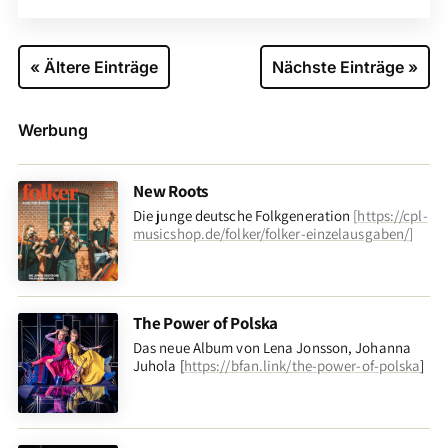
« Ältere Einträge
Nächste Einträge »
Werbung
New Roots
Die junge deutsche Folkgeneration
[
https://cpl-
musicshop.de/folker/folker-einzelausgaben/
]
The Power of Polska
Das neue Album von Lena Jonsson, Johanna
Juhola [
https://bfan.link/the-power-of-polska
]