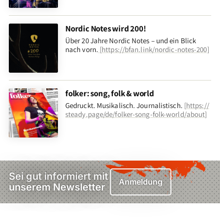
Nordic Notes wird 200!
Über 20 Jahre Nordic Notes – und ein Blick
nach vorn
.
[
https://bfan.link/nordic-notes-200
]
folker: song, folk & world
Gedruckt. Musikalisch. Journalistisch.
[
https://
steady.page/de/folker-song-folk-world/about
]
Sei gut informiert mit
Anmeldung
unserem Newsletter