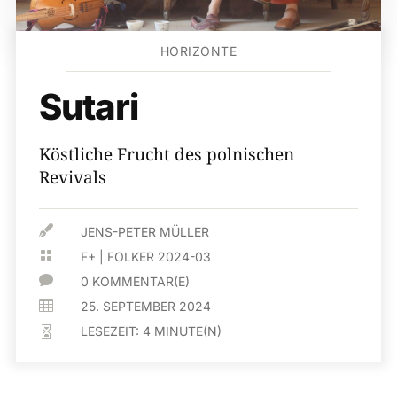
HORIZONTE
Sutari
Köstliche Frucht des polnischen
Revivals

JENS-PETER MÜLLER

F+
|
FOLKER 2024-03

0 KOMMENTAR(E)

25. SEPTEMBER 2024
LESEZEIT:
4
MINUTE(N)
