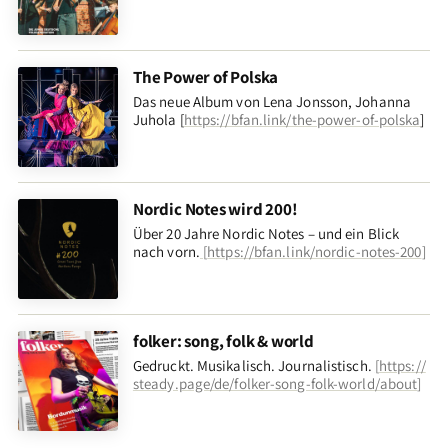
The Power of Polska
Das neue Album von Lena Jonsson, Johanna
Juhola [
https://bfan.link/the-power-of-polska
]
Nordic Notes wird 200!
Über 20 Jahre Nordic Notes – und ein Blick
nach vorn
.
[
https://bfan.link/nordic-notes-200
]
folker: song, folk & world
Gedruckt. Musikalisch. Journalistisch.
[
https://
steady.page/de/folker-song-folk-world/about
]