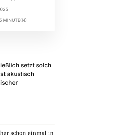
2025
5
MINUTE(N)
ießlich setzt solch
st akustisch
kischer
cher schon einmal in