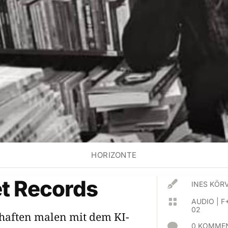
HORIZONTE
t Records

INES KÖR

AUDIO
|
F
02
haften malen mit dem KI-

0 KOMMEN