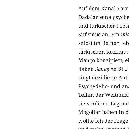
Auf dem Kanal Zarure
Dadalar, eine psych
und türkischer Poesi
Sufismus an. Ein
mis
selbst im Reinen le
türkischen Rockmusi
Manço konzipiert, e
dabei:
Savaş
heißt „
singt dezidierte Ant
Psychedelic- und an
Teilen der Weltmusi
sie verdient. Legen
Moğollar haben in d
wollte ich der Fra