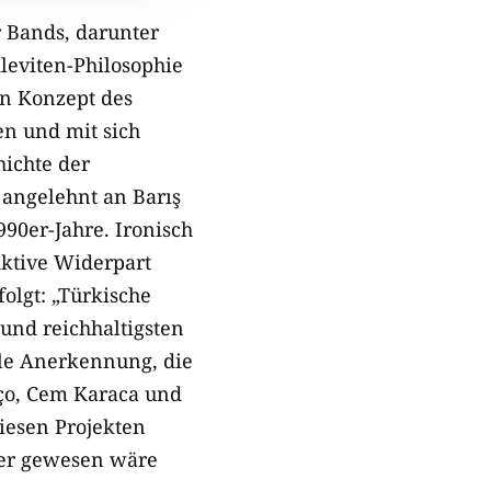
r Bands, darunter
Aleviten-Philosophie
in Konzept des
en und mit sich
hichte der
 angelehnt an Barış
90er-Jahre. Ironisch
iktive Widerpart
olgt: „
Türkische
und reichhaltigsten
ale Anerkennung, die
nço, Cem Karaca und
iesen Projekten
ter gewesen wäre