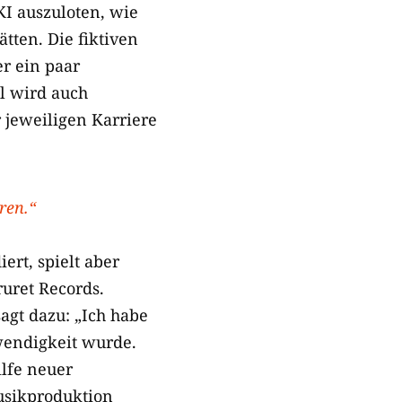
KI auszuloten, wie
tten. Die fiktiven
er ein paar
l wird auch
 jeweiligen Karriere
ren.“
rt, spielt aber
ruret Records.
agt dazu: „
Ich habe
wendigkeit wurde.
ilfe neuer
usikproduktion