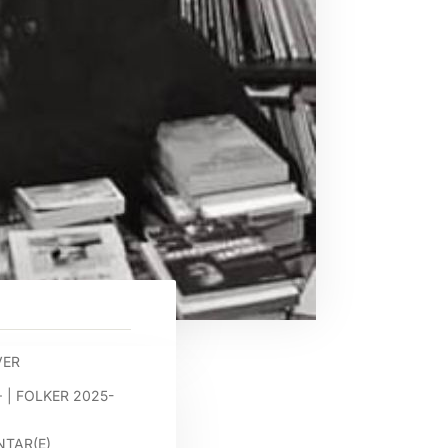
VER
+
|
FOLKER 2025-
TAR(E)