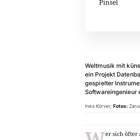
Pinsel
Weltmusik mit künst
ein Projekt Datenb
gespielter Instrumen
Softwareingenieur e
Ines Körver;
Fotos:
Zaru
W
er sich öfte