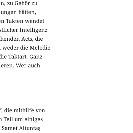
n, zu Gehör zu
lungen hätten,
gen Takten wendet
licher Intelligenz
chenden Acts, die
en weder die Melodie
die Taktart. Ganz
ieren. Wer auch
 die mithilfe von
m Teil um einiges
n Samet Altuntaş