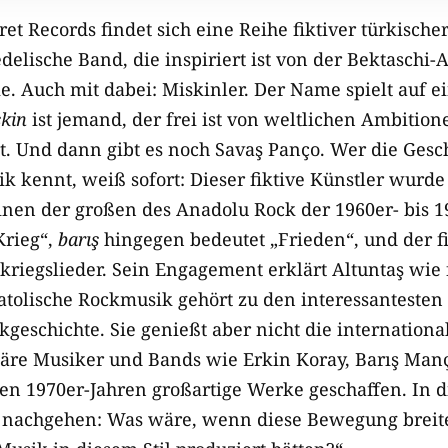
t Records findet sich eine Reihe fiktiver türkische
edelische Band, die
inspiriert ist von der Bektaschi-
e. Auch mit dabei: Miskinler. Der Name spielt auf e
kin
ist jemand, der frei ist von weltlichen Ambition
bt. Und dann gibt es noch Savaş Panço. Wer die Gesc
k kennt, weiß sofort: Dieser fiktive Künstler wurde
inen der großen des Anadolu Rock der 1960er- bis 19
Krieg“,
barış
hingegen bedeutet „Frieden“, und der f
ikriegslieder. Sein Engagement erklärt
Altuntaş wie f
atolische Rockmusik gehört zu den interessantesten 
kgeschichte. Sie genießt aber nicht die internation
däre Musiker und Bands wie Erkin Koray, Barış Ma
en 1970er-Jahren großartige Werke geschaffen. In d
ge nachgehen: Was wäre, wenn diese Bewegung brei