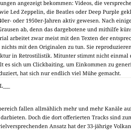
ungen angezeigt bekommen: Videos, die verspreche
wie Led Zeppelin, die Beatles oder Deep Purple gek
40er- oder 1950er-Jahren aktiv gewesen. Nach eini
Grausen ab, denn das dargebotene und mithilfe künst
rial arbeitet zwar meist mit den Texten der entspre
 nichts mit den Originalen zu tun. Sie reproduzier
tur in Retrostilistik. Mitunter stimmt nicht einmal 
elt es sich um Clickbaiting, um Einkommen zu gener
uziert, hat sich nur endlich viel Mühe gemacht.
L___
reich fallen allmählich mehr und mehr Kanäle auf,
darbieten. Doch die dort offerierten Tracks sind zu
 vielversprechenden Ansatz hat der 33-jährige Volka