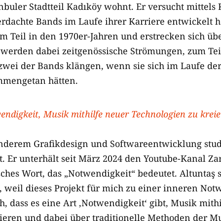
nbuler Stadtteil Kadıköy wohnt. Er versucht mittels 
erdachte Bands im Laufe ihrer Karriere entwickelt hä
um Teil in den 1970er-Jahren und erstrecken sich üb
 werden dabei zeitgenössische Strömungen, zum Tei
 zwei der Bands klängen, wenn sie sich im Laufe der
mmengetan hätten.
endigkeit, Musik mithilfe neuer Technologien zu kreie
anderem Grafikdesign und Softwareentwicklung studie
t. Er unterhält seit März 2024 den Youtube-Kanal Za
sches Wort, das „Notwendigkeit“ bedeutet. Altuntaş s
weil dieses Projekt für mich zu einer inneren Not
, dass es eine Art ‚Notwendigkeit‘ gibt, Musik mith
ieren und dabei über traditionelle Methoden der M