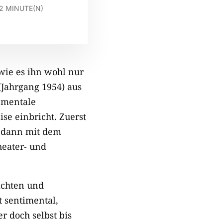
2
MINUTE(N)
 wie es ihn wohl nur
(Jahrgang 1954) aus
 mentale
e einbricht. Zuerst
, dann mit dem
heater- und
hichten und
t sentimental,
r doch selbst bis