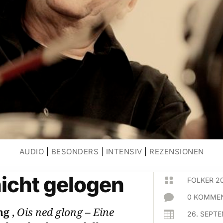
AUDIO
|
BESONDERS
|
INTENSIV
|
REZENSIONEN
nicht gelogen

FOLKER 2

0 KOMMEN
ing
,
Ois ned glong – Eine

26. SEPT