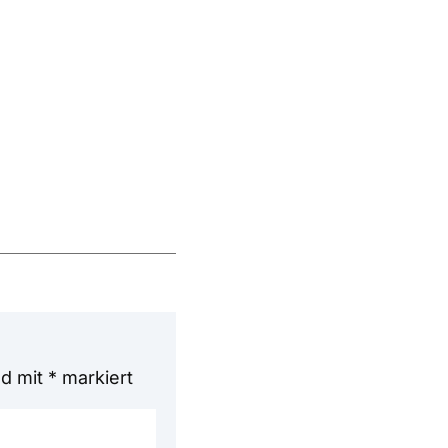
nd mit
*
markiert