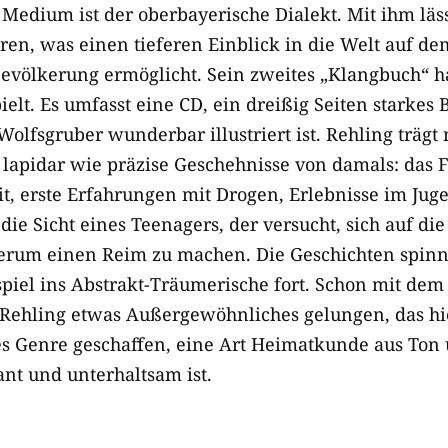
 Medium ist der oberbayerische Dialekt. Mit ihm lässt
ren, was einen tieferen Einblick in die Welt auf d
evölkerung ermöglicht. Sein zweites „Klangbuch“ h
ielt. Es umfasst eine CD, ein dreißig Seiten starkes 
olfsgruber wunderbar illustriert ist. Rehling trägt 
 lapidar wie präzise Geschehnisse von damals: das F
it, erste Erfahrungen mit Drogen, Erlebnisse im Jug
die Sicht eines Teenagers, der versucht, sich auf d
erum einen Reim zu machen. Die Geschichten spinn
spiel ins Abstrakt-Träumerische fort. Schon mit de
 Rehling etwas Außergewöhnliches gelungen, das hie
es Genre geschaffen, eine Art Heimatkunde aus Ton u
ant und unterhaltsam ist.