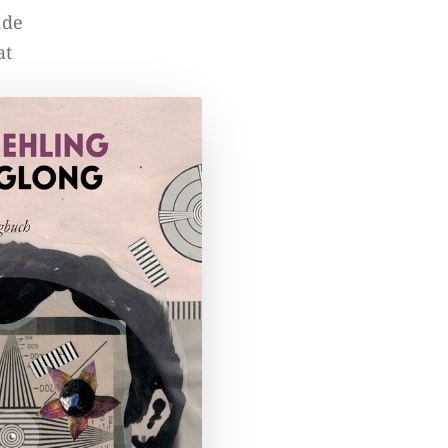
.de
at