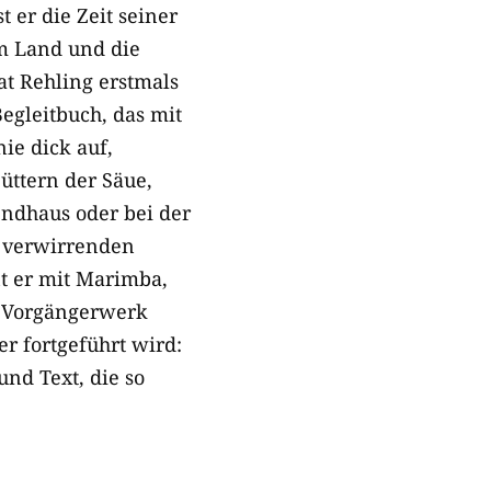
 er die Zeit seiner
em Land und die
at Rehling erstmals
Begleitbuch, das mit
nie dick auf,
üttern der Säue,
endhaus oder bei der
ie verwirrenden
t er mit Marimba,
m Vorgängerwerk
r fortgeführt wird:
nd Text, die so