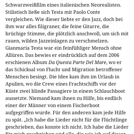
Schwarzweißfilm eines italienischen Neorealisten.
Stilistisch ließe sich Testa mit Paolo Conte
vergleichen. Wie dieser liebte er den Jazz, doch bei
ihm war alles filigraner, die feine Gitarre, die
brüchige Stimme, die plötzlich anschwoll, um sich mit
rauen, wilden Jazzeinlagen zu verschmelzen.
Gianmaria Testa war ein feinfühliger Mensch ohne
Allüren. Das bewies er eindrücklich auf dem 2006
erschienen Album
Da Questa Parte Del Mare
, wo er
das Schicksal von Flucht und Migration betroffener
Menschen besingt. Die Idee kam ihm im Urlaub in
Apulien, wo die Crew eines Frachtschiffs vor der
Küste zwei blinde Passagiere in einem Schlauchboot
aussetzte. Niemand kam ihnen zu Hilfe, bis endlich
einer der Männer von einem Fischerboot
aufgegriffen wurde. Für den anderen kam jede Hilfe
zu spät. „Ich habe die Lieder nicht für die Flüchtlinge
geschrieben, das konnte ich nicht. Ich habe die Lieder
für mich geschrieben und alle, die wie ich auf dieser